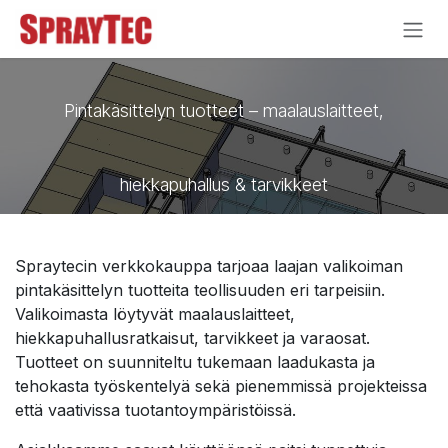
Siirry sisältöön
Pintakäsittelyn tuotteet – maalauslaitteet,
hiekkapuhallus & tarvikkeet
Spraytecin verkkokauppa tarjoaa laajan valikoiman
pintakäsittelyn tuotteita teollisuuden eri tarpeisiin.
Valikoimasta löytyvät maalauslaitteet,
hiekkapuhallusratkaisut, tarvikkeet ja varaosat.
Tuotteet on suunniteltu tukemaan laadukasta ja
tehokasta työskentelyä sekä pienemmissä projekteissa
että vaativissa tuotantoympäristöissä.