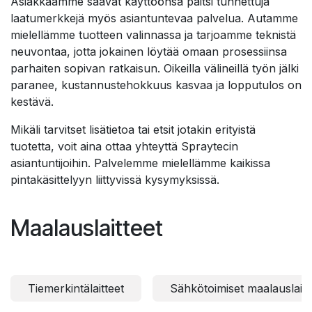
Asiakkaamme saavat käyttöönsä paitsi tunnettuja
laatumerkkejä myös asiantuntevaa palvelua. Autamme
mielellämme tuotteen valinnassa ja tarjoamme teknistä
neuvontaa, jotta jokainen löytää omaan prosessiinsa
parhaiten sopivan ratkaisun. Oikeilla välineillä työn jälki
paranee, kustannustehokkuus kasvaa ja lopputulos on
kestävä.
Mikäli tarvitset lisätietoa tai etsit jotakin erityistä
tuotetta, voit aina ottaa yhteyttä Spraytecin
asiantuntijoihin. Palvelemme mielellämme kaikissa
pintakäsittelyyn liittyvissä kysymyksissä.
Maalauslaitteet
Tiemerkintälaitteet
Sähkötoimiset maalauslaitt