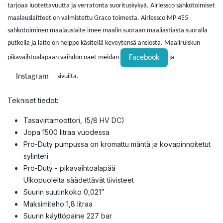
tarjoaa luotettavuutta ja verratonta suorituskykyä. Airlessco sähkötoimiset
maalauslaitteet on valmistettu Graco toimesta. Airlessco MP 455
sähkötoiminen maalauslaite imee maalin suoraan maaliastiasta suoralla
putkella ja laite on helppo käsitellä keveytensä ansiosta. Maaliruiskun
Facebook
pikavaihtoalapään vaihdon näet meidän
ja
Instagram
sivuilta.
Tekniset tiedot:
Tasavirtamoottori, (5/8 HV DC)
Jopa 1500 litraa vuodessa
Pro-Duty pumpussa on kromattu mäntä ja kovapinnoitetut
sylinteri
Pro-Duty - pikavaihtoalapää
Ulkopuolelta säädettävät tiivisteet
Suurin suutinkoko 0,021”
Maksimiteho 1,8 litraa
Suurin käyttöpaine 227 bar