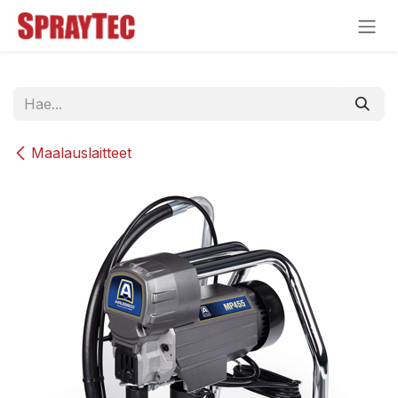
Siirry sisältöön
Maalauslaitteet