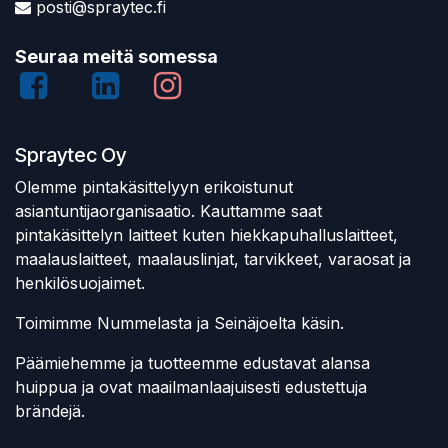
posti@spraytec.fi
Seuraa meitä somessa
Spraytec Oy
Olemme pintakäsittelyyn erikoistunut
asiantuntijaorganisaatio. Kauttamme saat
pintakäsittelyn laitteet kuten hiekkapuhalluslaitteet,
maalauslaitteet, maalauslinjat, tarvikkeet, varaosat ja
henkilösuojaimet.
Toimimme Nummelasta ja Seinäjoelta käsin.
Päämiehemme ja tuotteemme edustavat alansa
huippua ja ovat maailmanlaajuisesti edustettuja
brändejä.