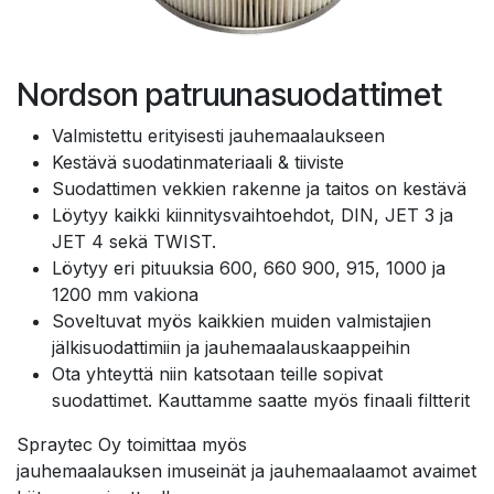
Nordson patruunasuodattimet
Valmistettu erityisesti jauhemaalaukseen
Kestävä suodatinmateriaali & tiiviste
Suodattimen vekkien rakenne ja taitos on kestävä
Löytyy kaikki kiinnitysvaihtoehdot, DIN, JET 3 ja
JET 4 sekä TWIST.
Löytyy eri pituuksia 600, 660 900, 915, 1000 ja
1200 mm vakiona
Soveltuvat myös kaikkien muiden valmistajien
jälkisuodattimiin ja jauhemaalauskaappeihin
Ota yhteyttä niin katsotaan teille sopivat
suodattimet. Kauttamme saatte myös finaali filtterit
Spraytec Oy toimittaa myös
jauhemaalauksen
imuseinät ja jauhemaalaamot
avaimet