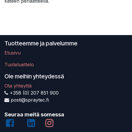
käteen periaatteella.
Tuotteemme ja palvelumme
Etusivu
Tuoteluettelo
Ole meihin yhteydessä
Ota yhteyttä
+358 (0) 207 851 900
posti@spraytec.fi
Seuraa meitä somessa