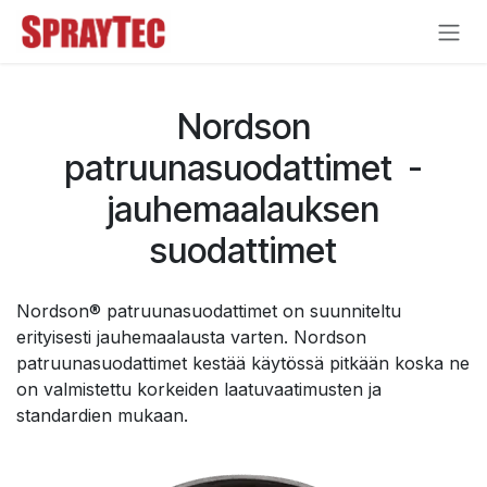
Siirry sisältöön
Nordson
patruunasuodattimet -
jauhemaalauksen
suodattimet
Nordson® patruunasuodattimet on suunniteltu
erityisesti jauhemaalausta varten. Nordson
patruunasuodattimet kestää käytössä pitkään koska ne
on valmistettu korkeiden laatuvaatimusten ja
standardien mukaan.