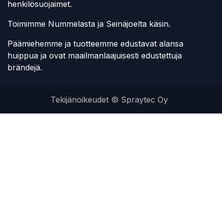
henkilösuojaimet.
Toimimme Nummelasta ja Seinäjoelta käsin.
Päämiehemme ja tuotteemme edustavat alansa
huippua ja ovat maailmanlaajuisesti edustettuja
brändejä.
Tekijänoikeudet © Spraytec Oy