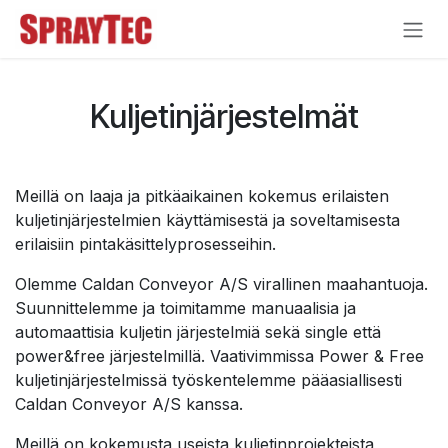
Siirry sisältöön
Kuljetinjärjestelmät
Meillä on laaja ja pitkäaikainen kokemus erilaisten
kuljetinjärjestelmien käyttämisestä ja soveltamisesta
erilaisiin pintakäsittelyprosesseihin.
Olemme Caldan Conveyor A/S virallinen maahantuoja.
Suunnittelemme ja toimitamme manuaalisia ja
automaattisia kuljetin järjestelmiä sekä single että
power&free järjestelmillä. Vaativimmissa Power & Free
kuljetinjärjestelmissä työskentelemme pääasiallisesti
Caldan Conveyor A/S kanssa.
Meillä on kokemusta useista kuljetinprojekteista