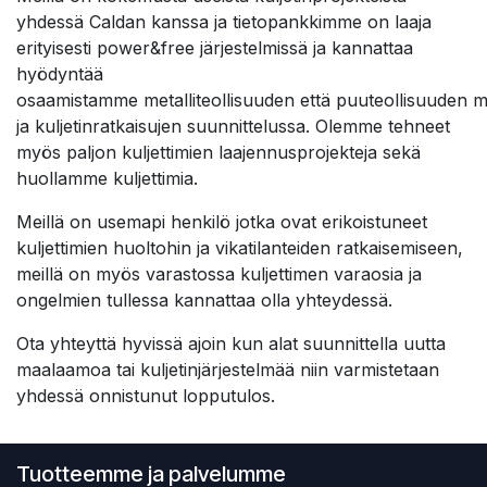
yhdessä Caldan kanssa ja tietopankkimme on laaja
erityisesti power&free järjestelmissä ja kannattaa
hyödyntää
osaamistamme
metalliteollisuuden
että
puuteollisuuden
m
ja kuljetinratkaisujen suunnittelussa. Olemme tehneet
myös paljon kuljettimien laajennusprojekteja sekä
huollamme kuljettimia.
Meillä on usemapi henkilö jotka ovat erikoistuneet
kuljettimien huoltohin ja vikatilanteiden ratkaisemiseen,
meillä on myös varastossa kuljettimen varaosia ja
ongelmien tullessa kannattaa olla yhteydessä.
Ota yhteyttä hyvissä ajoin kun alat suunnittella uutta
maalaamoa tai kuljetinjärjestelmää niin varmistetaan
yhdessä onnistunut lopputulos.
Tuotteemme ja palvelumme