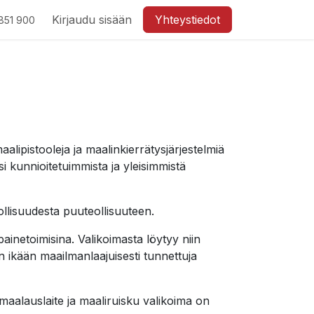
Kirjaudu sisään
Yhteystiedot
851 900
ipistooleja ja maalinkierrätysjärjestelmiä
si kunnioitetuimmista ja yleisimmistä
llisuudesta puuteollisuuteen.
inetoimisina. Valikoimasta löytyy niin
 ikään maailmanlaajuisesti tunnettuja
maalauslaite ja maaliruisku valikoima on