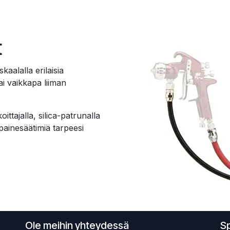
t
kaalalla erilaisia
ai vaikkapa liiman
ittajalla, silica-patrunalla
 painesäätimiä tarpeesi
Ole meihin yhteydessä
S