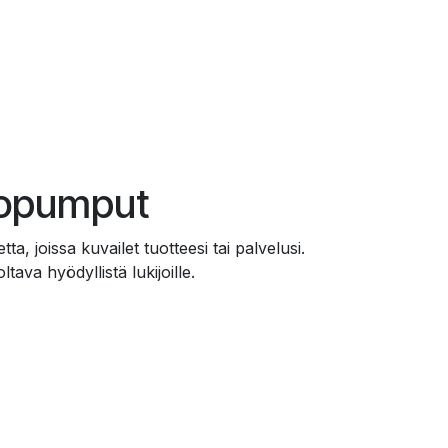
vopumput
etta, joissa kuvailet tuotteesi tai palvelusi.
tava hyödyllistä lukijoille.