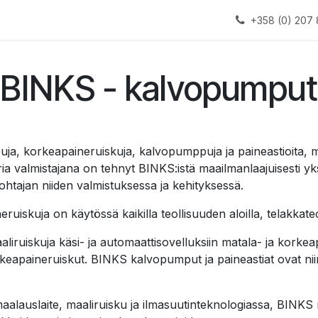
alauslinjat
Laitteet
Apua
+358 (0) 207 
BINKS - kalvopumput
 korkeapaineruiskuja, kalvopumppuja ja paineastioita, maal
ria valmistajana on tehnyt BINKS:istä maailmanlaajuisesti yk
htajan niiden valmistuksessa ja kehityksessä.
skuja on käytössä kaikilla teollisuuden aloilla, telakkateo
uiskuja käsi- ja automaattisovelluksiin matala- ja korkeapa
keapaineruiskut. BINKS kalvopumput ja paineastiat ovat niin
maalauslaite, maaliruisku ja ilmasuutinteknologiassa, BINKS 