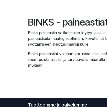
BINKS - paineastia
Binks paineastia valikoimasta löytyy laajalla s
paineastioita maalin, liuottimen, kovettimet t
syöttämiseen hajotusilmaruiskulle.
Binks paineastiat voidaan varustaa esim. seko
ilman poistamiseksi ja tarvittavalla määrällä
mukaan.
Tuotteemme ja palvelumme