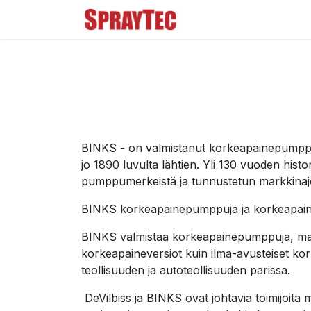
Siirry sisältöön
Tuoteluettelo
Ma
BINKS - on valmistanut korkeapainepumppuja,
jo 1890 luvulta lähtien. Yli 130 vuoden histo
pumppumerkeistä ja tunnustetun markkinajo
BINKS korkeapainepumppuja ja korkeapainerui
BINKS valmistaa korkeapainepumppuja, maalir
korkeapaineversiot kuin ilma-avusteiset kor
teollisuuden ja autoteollisuuden parissa.
DeVilbiss ja BINKS ovat johtavia toimijoita 