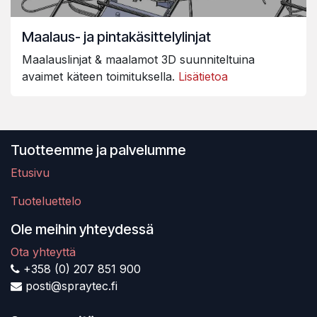
Maalaus- ja pintakäsittelylinjat
Maalauslinjat & maalamot 3D suunniteltuina
avaimet käteen toimituksella.
Lisätietoa
Tuotteemme ja palvelumme
Etusivu
Tuoteluettelo
Ole meihin yhteydessä
Ota yhteyttä
+358 (0) 207 851 900
posti@spraytec.fi