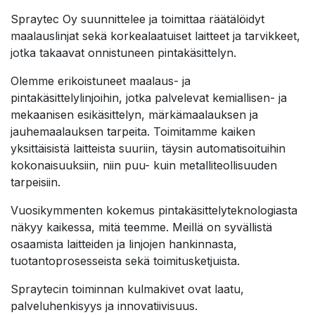
Spraytec Oy suunnittelee ja toimittaa räätälöidyt
maalauslinjat sekä korkealaatuiset laitteet ja tarvikkeet,
jotka takaavat onnistuneen pintakäsittelyn.
Olemme erikoistuneet maalaus- ja
pintakäsittelylinjoihin, jotka palvelevat kemiallisen- ja
mekaanisen esikäsittelyn, märkämaalauksen ja
jauhemaalauksen tarpeita. Toimitamme kaiken
yksittäisistä laitteista suuriin, täysin automatisoituihin
kokonaisuuksiin, niin puu- kuin metalliteollisuuden
tarpeisiin.
Vuosikymmenten kokemus pintakäsittelyteknologiasta
näkyy kaikessa, mitä teemme. Meillä on syvällistä
osaamista laitteiden ja linjojen hankinnasta,
tuotantoprosesseista sekä toimitusketjuista.
Spraytecin toiminnan kulmakivet ovat laatu,
palveluhenkisyys ja innovatiivisuus.