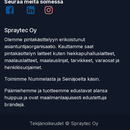
Seuraa meitä somessa
Spraytec Oy
Olemme pintakäsittelyyn erikoistunut
asiantuntijaorganisaatio. Kauttamme saat
pintakäsittelyn laitteet kuten hiekkapuhalluslaitteet,
maalauslaitteet, maalauslinjat, tarvikkeet, varaosat ja
henkilösuojaimet.
Toimimme Nummelasta ja Seinäjoelta käsin.
Päämiehemme ja tuotteemme edustavat alansa
huippua ja ovat maailmanlaajuisesti edustettuja
brändejä.
Tekijänoikeudet © Spraytec Oy