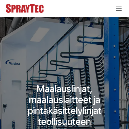
Siirry sisältöön
Maalauslinjat,
maalauslaitteet ja
pintakäsittelylinjat
teollisuuteen