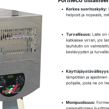
Formeco tislaimie
Korkea suorituskyky:
F
helposti ja nopeasti, mi
Turvallisuus:
Laite on 
katkaisee virran, jos lä
lauhdutin on valmistet
kestävyyden ja turvalli
Käyttäjäystävällisyys
lämpötilan ja ajastimen
pohjalle, josta ne on he
Monipuolisuus:
Formeco
palamattomien liuottimi