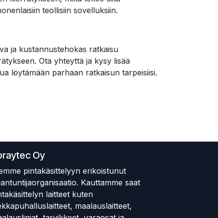
enlaisiin teollisiin sovelluksiin.
ava ja kustannustehokas ratkaisu
rrätykseen. Ota yhteyttä ja kysy lisää
nua löytämään parhaan ratkaisun tarpeisiisi.
praytec Oy
emme pintakäsittelyyn erikoistunut
iantuntijaorganisaatio. Kauttamme saat
ntakäsittelyn laitteet kuten
ekkapuhalluslaitteet, maalauslaitteet,
alauslinjat, tarvikkeet, varaosat ja