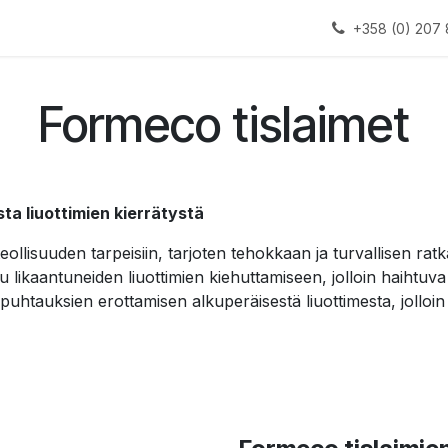
alauslinjat
Laitteet
Apua
+358 (0) 207 
Formeco tislaimet
ta liuottimien kierrätystä
teollisuuden tarpeisiin, tarjoten tehokkaan ja turvallisen ratk
 likaantuneiden liuottimien kiehuttamiseen, jolloin haihtuva
uhtauksien erottamisen alkuperäisestä liuottimesta, jolloin