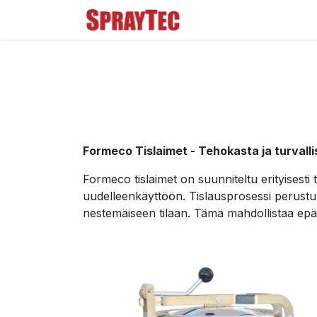
Siirry sisältöön
Tuoteluettelo
Ma
Formeco Tislaimet - Tehokasta ja turvallis
Formeco tislaimet on suunniteltu erityisesti 
uudelleenkäyttöön. Tislausprosessi perustuu
nestemäiseen tilaan. Tämä mahdollistaa epäp