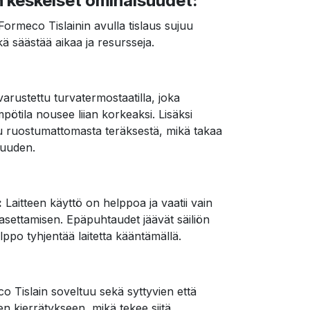
n keskeiset ominaisuudet:
ormeco Tislainin avulla tislaus sujuu
kä säästää aikaa ja resursseja.
varustettu turvatermostaatilla, joka
mpötila nousee liian korkeaksi. Lisäksi
tu ruostumattomasta teräksestä, mikä takaa
suuden.
:
Laitteen käyttö on helppoa ja vaatii vain
 asettamisen. Epäpuhtaudet jäävät säiliön
lppo tyhjentää laitetta kääntämällä.
 Tislain soveltuu sekä syttyvien että
en kierrätykseen, mikä tekee siitä