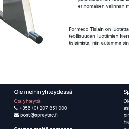
erinomaisen valinnan mon
Formeco Tislain on luotett
teollisuuden liuottimien kie
tislaimista, niin autamme si
Ole meihin yhteydessä
S
Ota yhteyttä
Ol
+358 (0) 207 851 900
as
posti@spraytec.fi
pi
hi
ma