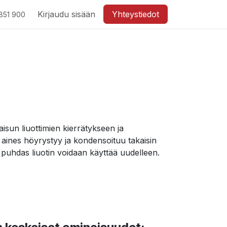
Kirjaudu sisään
Yhteystiedot
851 900
aisun liuottimien kierrätykseen ja
 aines höyrystyy ja kondensoituu takaisin
 puhdas liuotin voidaan käyttää uudelleen.