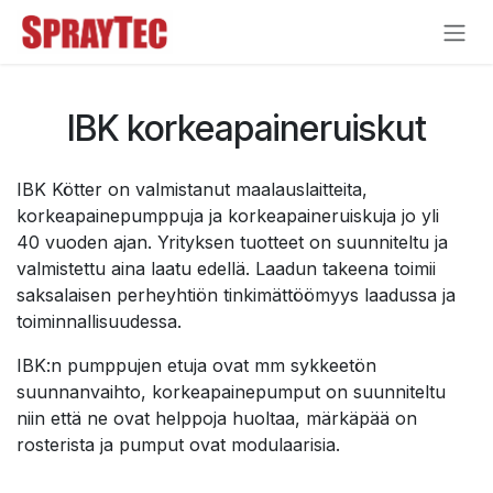
Siirry sisältöön
IBK korkeapaineruiskut
IBK Kötter on valmistanut maalauslaitteita,
korkeapainepumppuja ja korkeapaineruiskuja jo yli
40 vuoden ajan. Yrityksen tuotteet on suunniteltu ja
valmistettu aina laatu edellä. Laadun takeena toimii
saksalaisen perheyhtiön tinkimättöömyys laadussa ja
toiminnallisuudessa.
IBK:n pumppujen etuja ovat mm sykkeetön
suunnanvaihto, korkeapainepumput on suunniteltu
niin että ne ovat helppoja huoltaa, märkäpää on
rosterista ja pumput ovat modulaarisia.