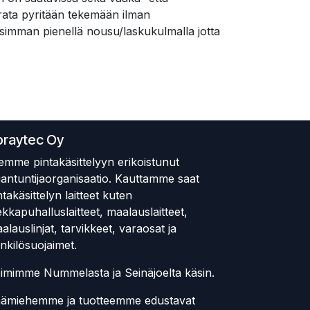
i rata pyritään tekemään ilman
isimman pienellä nousu/laskukulmalla jotta
praytec Oy
emme pintakäsittelyyn erikoistunut
iantuntijaorganisaatio. Kauttamme saat
ntakäsittelyn laitteet kuten
ekkapuhalluslaitteet, maalauslaitteet,
alauslinjat, tarvikkeet, varaosat ja
nkilösuojaimet.
imimme Nummelasta ja Seinäjoelta käsin.
ämiehemme ja tuotteemme edustavat