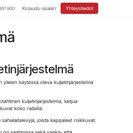
Kirjaudu sisään
Yhteystiedot
851 900
lmä
jetinjärjestelmä
n yleisin käytössä oleva kuljetinjärjestelmä
tahtinen kuljetinjärjestelmä, ketjua
ikkuvat koko radalla.
u sahalaitalevyjä, joista kappaleet roikkuvat.
än on saatavissa sekä vaaka- että