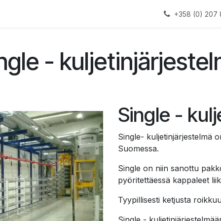
alauslinjat
Laitteet
Apua
+358 (0) 207 
ngle - kuljetinjärjeste
Single - kul
Single- kuljetinjärjestelmä o
Suomessa.
Single on niin sanottu pakko
pyöritettäessä kappaleet li
Tyypillisesti ketjusta roikku
Single - kuljetinjärjestelmä