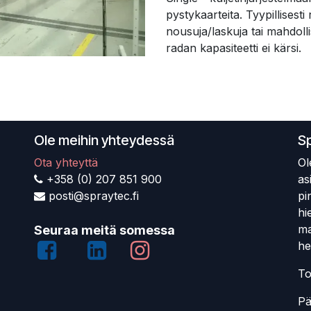
pystykaarteita. Tyypillisest
nousuja/laskuja tai mahdoll
radan kapasiteetti ei kärsi.
Ole meihin yhteydessä
S
Ota yhteyttä
Ol
+358 (0) 207 851 900
as
posti@spraytec.fi
pi
hi
ma
Seuraa meitä somessa
he
To
Pä