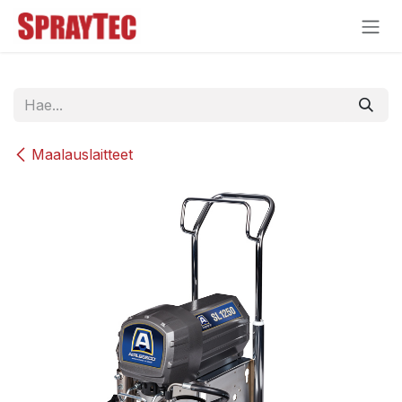
Siirry sisältöön
Maalauslaitteet