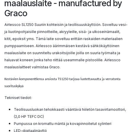
maalauslaite - manufactured by
Graco
Airlessco SL1250 Suuriin kohteisiin ja teollisuuskäyttöön. Soveltuu vesi-
ja liuotinpohjaisille pinnoitteille, akryyleille, sisä- ja ulkoseinämaalit,
kitit, epoksit yms. Tämä laite soveltuu erittäin raskaiden materiaalien
pumppaamiseen. Airlessco äärimmäisen kestävä sähkökäyttöinen
maalauslaite on suunniteltu urakoitsijoille joilla on suuria työmaita ja
haluavat koneen jonka teho riittää useammalle pistoolille. Airlessco
maalauslaitteet valmistaa Graco.
Kestävien komponenttiensa ansiosta TS1250 tarjoaa luotettavuutta ja verratonta
suorituskykyä
Tekniset tiedot:
Teollisuusluokan tehokkaasti vääntävä hiiletön tasavirtamoottori,
(2,0 HP TEFC DC)
Pumpussa on kromattu mäntä ja kovapinnoitetut sylinteri
LED-digitaalinäyttö