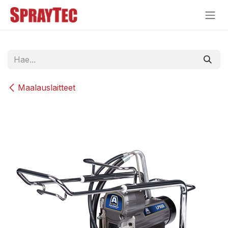
Siirry sisältöön
Maalauslaitteet