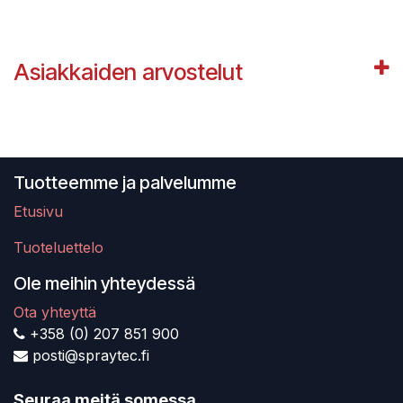
Asiakkaiden arvostelut
Tuotteemme ja palvelumme
Etusivu
Tuoteluettelo
Ole meihin yhteydessä
Ota yhteyttä
+358 (0) 207 851 900
posti@spraytec.fi
Seuraa meitä somessa