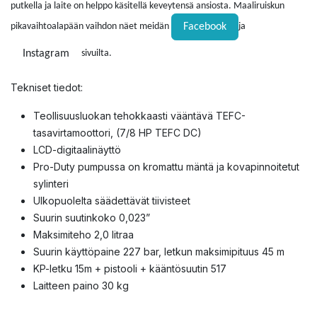
putkella ja laite on helppo käsitellä keveytensä ansiosta. Maaliruiskun
Facebook
pikavaihtoalapään vaihdon näet meidän
ja
Instagram
sivuilta.
Tekniset tiedot:
Teollisuusluokan tehokkaasti vääntävä TEFC-
tasavirtamoottori, (7/8 HP TEFC DC)
LCD-digitaalinäyttö
Pro-Duty pumpussa on kromattu mäntä ja kovapinnoitetut
sylinteri
Ulkopuolelta säädettävät tiivisteet
Suurin suutinkoko 0,023”
Maksimiteho 2,0 litraa
Suurin käyttöpaine 227 bar, l
etkun maksimipituus 45 m
KP-letku 15m + pistooli + kääntösuutin 517
Laitteen paino 30 kg