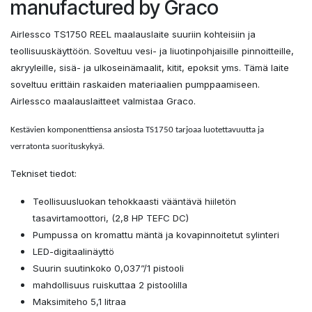
manufactured by Graco
Airlessco TS1750 REEL maalauslaite suuriin kohteisiin ja
teollisuuskäyttöön. Soveltuu vesi- ja liuotinpohjaisille pinnoitteille,
akryyleille, sisä- ja ulkoseinämaalit, kitit, epoksit yms. Tämä laite
soveltuu erittäin raskaiden materiaalien pumppaamiseen.
Airlessco maalauslaitteet valmistaa Graco.
Kestävien komponenttiensa ansiosta TS1750 tarjoaa luotettavuutta ja
verratonta suorituskykyä.
Tekniset tiedot:
Teollisuusluokan tehokkaasti vääntävä hiiletön
tasavirtamoottori, (2,8 HP TEFC DC)
Pumpussa on kromattu mäntä ja kovapinnoitetut sylinteri
LED-digitaalinäyttö
Suurin suutinkoko 0,037”/1 pistooli
mahdollisuus ruiskuttaa 2 pistoolilla
Maksimiteho 5,1 litraa