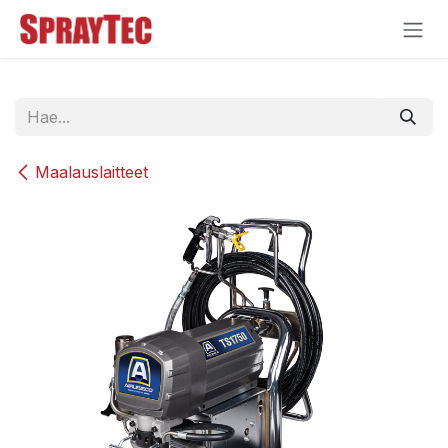
Siirry sisältöön
Maalauslaitteet