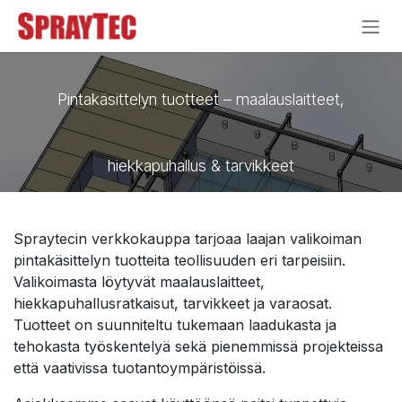
Siirry sisältöön
Pintakäsittelyn tuotteet – maalauslaitteet,
hiekkapuhallus & tarvikkeet
Spraytecin verkkokauppa tarjoaa laajan valikoiman
pintakäsittelyn tuotteita teollisuuden eri tarpeisiin.
Valikoimasta löytyvät maalauslaitteet,
hiekkapuhallusratkaisut, tarvikkeet ja varaosat.
Tuotteet on suunniteltu tukemaan laadukasta ja
tehokasta työskentelyä sekä pienemmissä projekteissa
että vaativissa tuotantoympäristöissä.