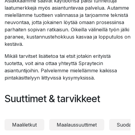
Asiakkaamme saavat käyttöönsä paitsi tunnettuja
laatumerkkejä myös asiantuntevaa palvelua. Autamme
mielellämme tuotteen valinnassa ja tarjoamme teknistä
neuvontaa, jotta jokainen löytää omaan prosessiinsa
parhaiten sopivan ratkaisun. Oikeilla välineillä työn jälki
paranee, kustannustehokkuus kasvaa ja lopputulos on
kestävä.
Mikäli tarvitset lisätietoa tai etsit jotakin erityistä
tuotetta, voit aina ottaa yhteyttä Spraytecin
asiantuntijoihin. Palvelemme mielellämme kaikissa
pintakäsittelyyn liittyvissä kysymyksissä.
Suuttimet & tarvikkeet
Maaliletkut
Maalaussuuttimet
Suodatt