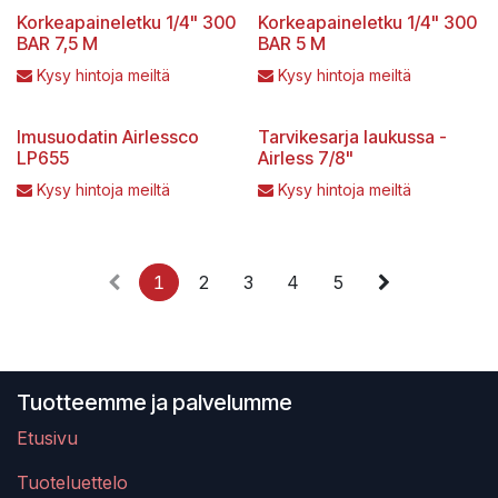
Korkeapaineletku 1/4" 300
Korkeapaineletku 1/4" 300
BAR 7,5 M
BAR 5 M
Kysy hintoja meiltä
Kysy hintoja meiltä
Imusuodatin Airlessco
Tarvikesarja laukussa -
LP655
Airless 7/8"
Kysy hintoja meiltä
Kysy hintoja meiltä
1
2
3
4
5
Tuotteemme ja palvelumme
Etusivu
Tuoteluettelo