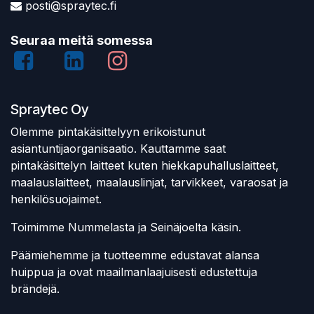
posti@spraytec.fi
Seuraa meitä somessa
Spraytec Oy
Olemme pintakäsittelyyn erikoistunut
asiantuntijaorganisaatio. Kauttamme saat
pintakäsittelyn laitteet kuten hiekkapuhalluslaitteet,
maalauslaitteet, maalauslinjat, tarvikkeet, varaosat ja
henkilösuojaimet.
Toimimme Nummelasta ja Seinäjoelta käsin.
Päämiehemme ja tuotteemme edustavat alansa
huippua ja ovat maailmanlaajuisesti edustettuja
brändejä.