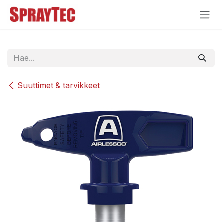
Siirry sisältöön
Suuttimet & tarvikkeet