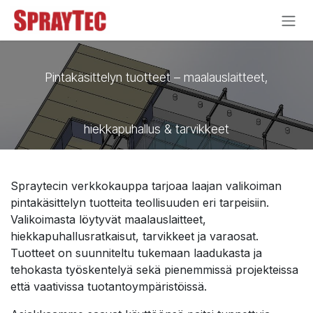
Siirry sisältöön
Pintakäsittelyn tuotteet – maalauslaitteet,
hiekkapuhallus & tarvikkeet
Spraytecin verkkokauppa tarjoaa laajan valikoiman
pintakäsittelyn tuotteita teollisuuden eri tarpeisiin.
Valikoimasta löytyvät maalauslaitteet,
hiekkapuhallusratkaisut, tarvikkeet ja varaosat.
Tuotteet on suunniteltu tukemaan laadukasta ja
tehokasta työskentelyä sekä pienemmissä projekteissa
että vaativissa tuotantoympäristöissä.