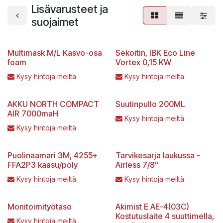
Lisävarusteet ja
suojaimet
Multimask M/L Kasvo-osa
Sekoitin, IBK Eco Line
foam
Vortex 0,15 KW
Kysy hintoja meiltä
Kysy hintoja meiltä
AKKU NORTH COMPACT
Suutinpullo 200ML
AIR 7000maH
Kysy hintoja meiltä
Kysy hintoja meiltä
Puolinaamari 3M, 4255+
Tarvikesarja laukussa -
FFA2P3 kaasu/pöly
Airless 7/8"
Kysy hintoja meiltä
Kysy hintoja meiltä
Monitoimityötaso
Akimist E AE-4(03C)
Kostutuslaite 4 suuttimella,
Kysy hintoja meiltä