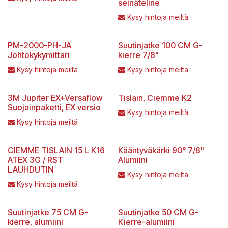
seinäteline
Kysy hintoja meiltä
PM-2000-PH-JA
Suutinjatke 100 CM G-
Johtokykymittari
kierre 7/8"
Kysy hintoja meiltä
Kysy hintoja meiltä
3M Jupiter EX+Versaflow
Tislain, Ciemme K2
Suojainpaketti, EX versio
Kysy hintoja meiltä
Kysy hintoja meiltä
CIEMME TISLAIN 15 L K16
Kääntyväkärki 90° 7/8"
ATEX 3G / RST
Alumiini
LAUHDUTIN
Kysy hintoja meiltä
Kysy hintoja meiltä
Suutinjatke 75 CM G-
Suutinjatke 50 CM G-
kierre, alumiini
Kierre-alumiini