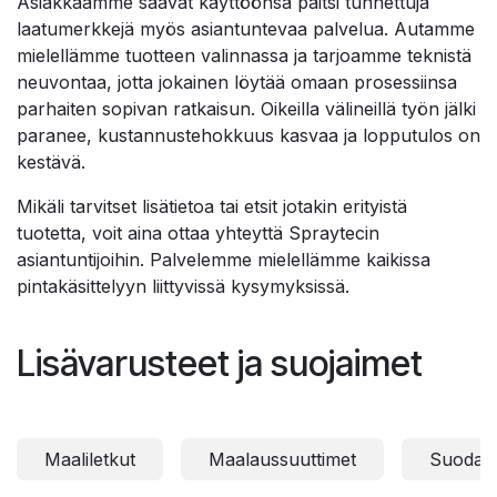
Asiakkaamme saavat käyttöönsä paitsi tunnettuja
laatumerkkejä myös asiantuntevaa palvelua. Autamme
mielellämme tuotteen valinnassa ja tarjoamme teknistä
neuvontaa, jotta jokainen löytää omaan prosessiinsa
parhaiten sopivan ratkaisun. Oikeilla välineillä työn jälki
paranee, kustannustehokkuus kasvaa ja lopputulos on
kestävä.
Mikäli tarvitset lisätietoa tai etsit jotakin erityistä
tuotetta, voit aina ottaa yhteyttä Spraytecin
asiantuntijoihin. Palvelemme mielellämme kaikissa
pintakäsittelyyn liittyvissä kysymyksissä.
Lisävarusteet ja suojaimet
Maaliletkut
Maalaussuuttimet
Suodatt