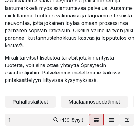
Asiakkaamme saavat käyttöönsä paitsi tunnettuja
laatumerkkejä myös asiantuntevaa palvelua. Autamme
mielellämme tuotteen valinnassa ja tarjoamme teknistä
neuvontaa, jotta jokainen löytää omaan prosessiinsa
parhaiten sopivan ratkaisun. Oikeilla välineillä työn jälki
paranee, kustannustehokkuus kasvaa ja lopputulos on
kestävä.
Mikäli tarvitset lisätietoa tai etsit jotakin erityistä
tuotetta, voit aina ottaa yhteyttä Spraytecin
asiantuntijoihin. Palvelemme mielellämme kaikissa
pintakäsittelyyn liittyvissä kysymyksissä.
Puhalluslaitteet
Maalaamosuodattimet
(439 löytyi)