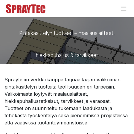
Siirry sisältöön
Pintakäsittelyn tuotteet – maalauslaitteet,
hiekkapuhallus & tarvikkeet
Spraytecin verkkokauppa tarjoaa laajan valikoiman
pintakäsittelyn tuotteita teollisuuden eri tarpeisiin.
Valikoimasta löytyvät maalauslaitteet,
hiekkapuhallusratkaisut, tarvikkeet ja varaosat.
Tuotteet on suunniteltu tukemaan laadukasta ja
tehokasta työskentelyä sekä pienemmissä projekteissa
että vaativissa tuotantoympäristöissä.