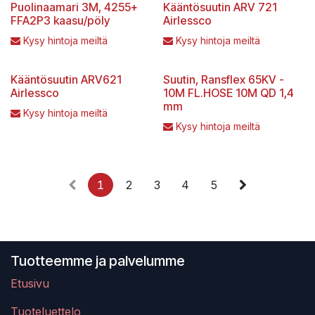
Puolinaamari 3M, 4255+
Kääntösuutin ARV 721
FFA2P3 kaasu/pöly
Airlessco
Kysy hintoja meiltä
Kysy hintoja meiltä
Kääntösuutin ARV621
Suutin, Ransflex 65KV -
Airlessco
10M FL.HOSE 10M QD 1,4
mm
Kysy hintoja meiltä
Kysy hintoja meiltä
1
2
3
4
5
Tuotteemme ja palvelumme
Etusivu
Tuoteluettelo