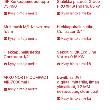
IBK Korkeapainepumppu
Statiikka pistooli, Graco
75-160
PRO XP Standars, 85 kV
Kysy hintoja meiltä
Kysy hintoja meiltä
Multimask M/L Kasvo-osa
Hiekkapuhallusletku,
foam
Contracor 3/4"
Kysy hintoja meiltä
Kysy hintoja meiltä
Hiekkapuhallusletku
Sekoitin, IBK Eco Line
Contracor 1/2"
Vortex 0,15 KW
Kysy hintoja meiltä
Kysy hintoja meiltä
AKKU NORTH COMPACT
Devilbiss DV1
AIR 7000maH
digitaalimittarilla, ilman
yläsäiliötä, 1.2 MM
Kysy hintoja meiltä
nestesuutin, clear coat
Kysy hintoja meiltä