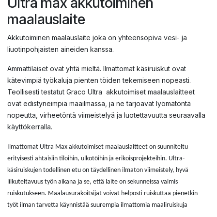
Ultra max akkutoiminen
maalauslaite
Akkutoiminen maalauslaite joka on yhteensopiva vesi- ja
liuotinpohjaisten aineiden kanssa.
Ammattilaiset ovat yhtä mieltä. Ilmattomat käsiruiskut ovat
kätevimpiä työkaluja pienten töiden tekemiseen nopeasti.
Teollisesti testatut Graco Ultra akkutoimiset maalauslaitteet
ovat edistyneimpiä maailmassa, ja ne tarjoavat lyömätöntä
nopeutta, virheetöntä viimeistelyä ja luotettavuutta seuraavalla
käyttökerralla.
Ilmattomat Ultra Max akkutoimiset maalauslaitteet on suunniteltu
erityisesti ahtaisiin tiloihin, ulkotöihin ja erikoisprojekteihin. Ultra-
käsiruiskujen todellinen etu on täydellinen ilmaton viimeistely, hyvä
liikuteltavuus työn aikana ja se, että laite on sekunneissa valmis
ruiskutukseen. Maalausurakoitsijat voivat helposti ruiskuttaa pienetkin
työt ilman tarvetta käynnistää suurempia ilmattomia maaliruiskuja