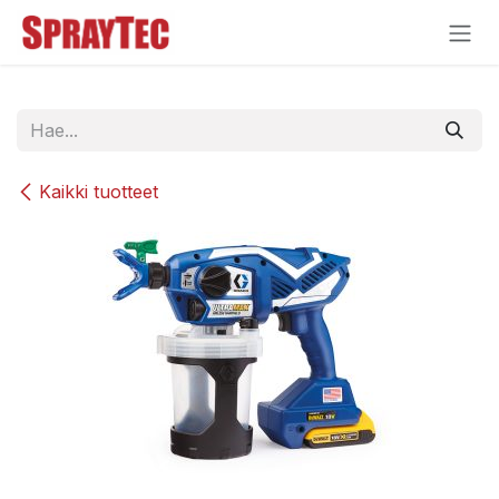
Siirry sisältöön
Kaikki tuotteet