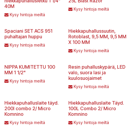
hiekkapuhallusletku 1 1/4"
25L Blast Razor
40M
Kysy hintoja meiltä
Kysy hintoja meiltä
Spaciani SET ACS 951
Hiekkapuhallussuutin,
puhaltajan huppu
Rotoblast, 9,5 MM, 9,5 MM
X 100 MM
Kysy hintoja meiltä
Kysy hintoja meiltä
NIPPA KUMITETTU 100
Resin puhalluskypärä, LED
MM 1 1/2"
valo, suora lasi ja
kuulosuojaimet
Kysy hintoja meiltä
Kysy hintoja meiltä
Hiekkapuhalluslaite täyd.
Hiekkapuhalluslaite Täyd.
200l combo 2/ Micro
100L Combo 2/ Micro
Komnino
Komnino
Kysy hintoja meiltä
Kysy hintoja meiltä