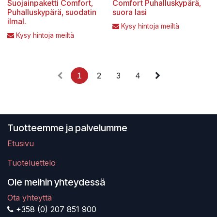
Suojainpaketti Comfort,
Comfort Puhalluskypärä,
Puhalluskypärä, suodatin
suora lasi
ilmal.
Kysy hintoja meiltä
Kysy hintoja meiltä
1
2
3
4
Tuotteemme ja palvelumme
Etusivu
Tuoteluettelo
Ole meihin yhteydessä
Ota yhteyttä
+358 (0) 207 851 900