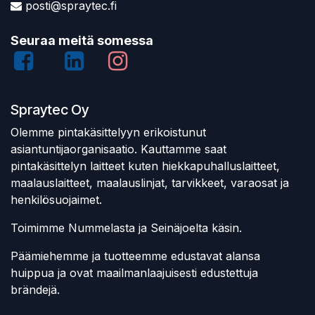
posti@spraytec.fi
Seuraa meitä somessa
Spraytec Oy
Olemme pintakäsittelyyn erikoistunut
asiantuntijaorganisaatio. Kauttamme saat
pintakäsittelyn laitteet kuten hiekkapuhalluslaitteet,
maalauslaitteet, maalauslinjat, tarvikkeet, varaosat ja
henkilösuojaimet.
Toimimme Nummelasta ja Seinäjoelta käsin.
Päämiehemme ja tuotteemme edustavat alansa
huippua ja ovat maailmanlaajuisesti edustettuja
brändejä.