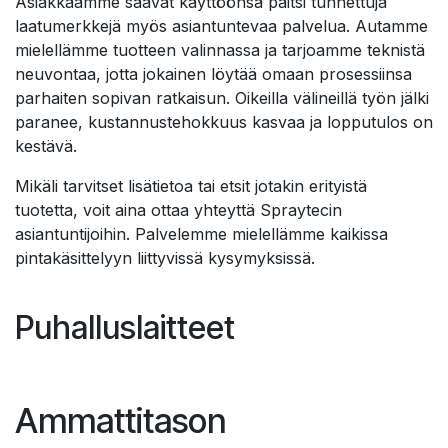
Asiakkaamme saavat käyttöönsä paitsi tunnettuja
laatumerkkejä myös asiantuntevaa palvelua. Autamme
mielellämme tuotteen valinnassa ja tarjoamme teknistä
neuvontaa, jotta jokainen löytää omaan prosessiinsa
parhaiten sopivan ratkaisun. Oikeilla välineillä työn jälki
paranee, kustannustehokkuus kasvaa ja lopputulos on
kestävä.
Mikäli tarvitset lisätietoa tai etsit jotakin erityistä
tuotetta, voit aina ottaa yhteyttä Spraytecin
asiantuntijoihin. Palvelemme mielellämme kaikissa
pintakäsittelyyn liittyvissä kysymyksissä.
Puhalluslaitteet
Ammattitason