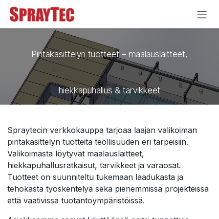
Siirry sisältöön
Pintakäsittelyn tuotteet – maalauslaitteet,
hiekkapuhallus & tarvikkeet
Spraytecin verkkokauppa tarjoaa laajan valikoiman
pintakäsittelyn tuotteita teollisuuden eri tarpeisiin.
Valikoimasta löytyvät maalauslaitteet,
hiekkapuhallusratkaisut, tarvikkeet ja varaosat.
Tuotteet on suunniteltu tukemaan laadukasta ja
tehokasta työskentelyä sekä pienemmissä projekteissa
että vaativissa tuotantoympäristöissä.