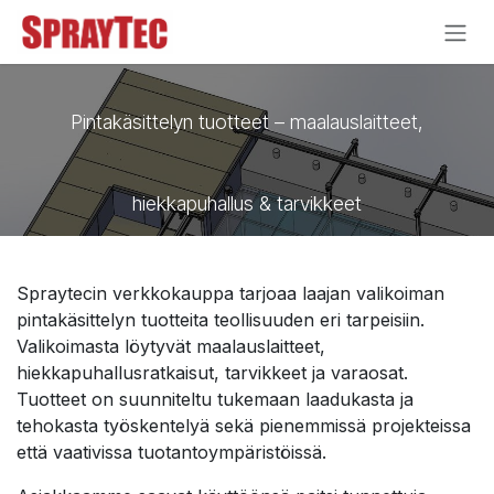
Siirry sisältöön
Pintakäsittelyn tuotteet – maalauslaitteet,
hiekkapuhallus & tarvikkeet
Spraytecin verkkokauppa tarjoaa laajan valikoiman
pintakäsittelyn tuotteita teollisuuden eri tarpeisiin.
Valikoimasta löytyvät maalauslaitteet,
hiekkapuhallusratkaisut, tarvikkeet ja varaosat.
Tuotteet on suunniteltu tukemaan laadukasta ja
tehokasta työskentelyä sekä pienemmissä projekteissa
että vaativissa tuotantoympäristöissä.