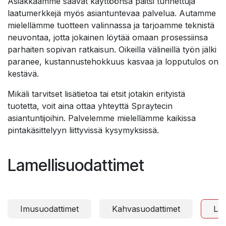
Asiakkaamme saavat käyttöönsä paitsi tunnettuja
laatumerkkejä myös asiantuntevaa palvelua. Autamme
mielellämme tuotteen valinnassa ja tarjoamme teknistä
neuvontaa, jotta jokainen löytää omaan prosessiinsa
parhaiten sopivan ratkaisun. Oikeilla välineillä työn jälki
paranee, kustannustehokkuus kasvaa ja lopputulos on
kestävä.
Mikäli tarvitset lisätietoa tai etsit jotakin erityistä
tuotetta, voit aina ottaa yhteyttä Spraytecin
asiantuntijoihin. Palvelemme mielellämme kaikissa
pintakäsittelyyn liittyvissä kysymyksissä.
Lamellisuodattimet
Imusuodattimet
Kahvasuodattimet
Lam