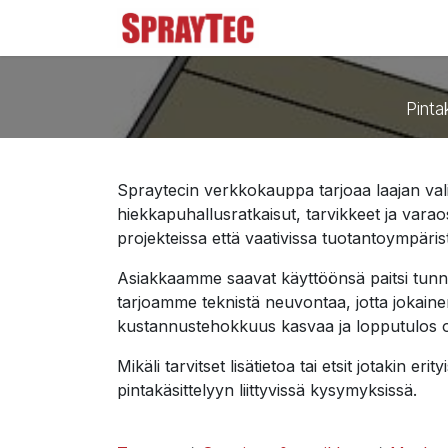
Siirry sisältöön
Tuoteluettelo
Ma
Pinta
Spraytecin verkkokauppa tarjoaa laajan valiko
hiekkapuhallusratkaisut, tarvikkeet ja var
projekteissa että vaativissa tuotantoympäris
Asiakkaamme saavat käyttöönsä paitsi tunn
tarjoamme teknistä neuvontaa, jotta jokainen
kustannustehokkuus kasvaa ja lopputulos 
Mikäli tarvitset lisätietoa tai etsit jotakin e
pintakäsittelyyn liittyvissä kysymyksissä.