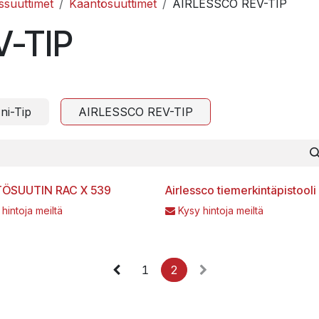
ssuuttimet
Kääntösuuttimet
AIRLESSCO REV-TIP
V-TIP
i-Tip
AIRLESSCO REV-TIP
ÖSUUTIN RAC X 539
Airlessco tiemerkintäpistooli
 hintoja meiltä
Kysy hintoja meiltä
1
2