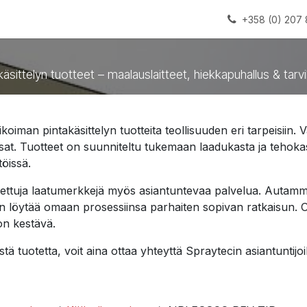
alauslinjat
Laitteet
Apua
+358 (0) 207 
käsittelyn tuotteet – maalauslaitteet, hiekkapuhallus & tarv
iman pintakäsittelyn tuotteita teollisuuden eri tarpeisiin. V
aosat. Tuotteet on suunniteltu tukemaan laadukasta ja teho
töissä.
ettuja laatumerkkejä myös asiantuntevaa palvelua. Autamme
 löytää omaan prosessiinsa parhaiten sopivan ratkaisun. Oike
on kestävä.
rityistä tuotetta, voit aina ottaa yhteyttä Spraytecin asiantun