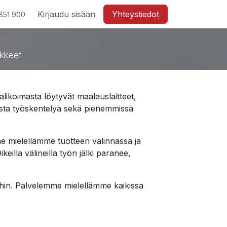
Kirjaudu sisään
Yhteystiedot
851 900
ikkeet
alikoimasta löytyvät maalauslaitteet,
kasta työskentelyä sekä pienemmissä
 mielellämme tuotteen valinnassa ja
illa välineillä työn jälki paranee,
tijoihin. Palvelemme mielellämme kaikissa