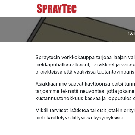
Siirry sisältöön
Tuoteluettelo
Ma
Pinta
Spraytecin verkkokauppa tarjoaa laajan valiko
hiekkapuhallusratkaisut, tarvikkeet ja var
projekteissa että vaativissa tuotantoympäris
Asiakkaamme saavat käyttöönsä paitsi tunn
tarjoamme teknistä neuvontaa, jotta jokainen
kustannustehokkuus kasvaa ja lopputulos 
Mikäli tarvitset lisätietoa tai etsit jotakin e
pintakäsittelyyn liittyvissä kysymyksissä.