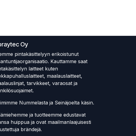
praytec Oy
emme pintakäsittelyyn erikoistunut
iantuntijaorganisaatio. Kauttamme saat
ntakäsittelyn laitteet kuten
ekkapuhalluslaitteet, maalauslaitteet,
alauslinjat, tarvikkeet, varaosat ja
nkilösuojaimet.
imimme Nummelasta ja Seinäjoelta käsin.
ämiehemme ja tuotteemme edustavat
ansa huippua ja ovat maailmanlaajuisesti
ustettuja brändejä.