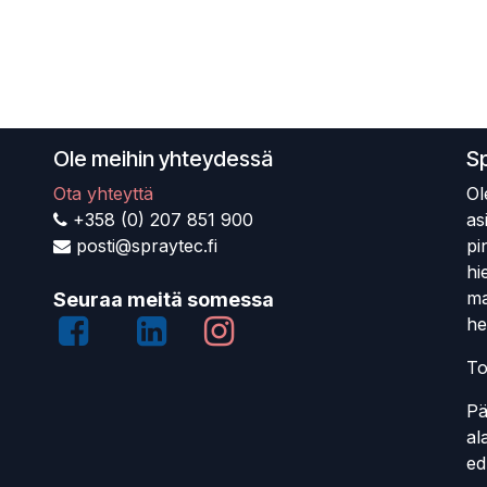
Ole meihin yhteydessä
S
Ota yhteyttä
Ol
+358 (0) 207 851 900
as
posti@spraytec.fi
pi
hi
ma
Seuraa meitä somessa
he
To
Pä
al
ed