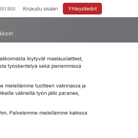
Kirjaudu sisään
Yhteystiedot
851 900
ikkeet
alikoimasta löytyvät maalauslaitteet,
kasta työskentelyä sekä pienemmissä
 mielellämme tuotteen valinnassa ja
illa välineillä työn jälki paranee,
tijoihin. Palvelemme mielellämme kaikissa