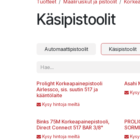
Tuotteet
Maaliruiskut ja pistoolit
Korkea
Käsipistoolit
Automaattipistoolit
Käsipistoolit
Prolight Korkeapainepistooli
Asahi 
Airlessco, sis. suutin 517 ja
Kysy
kääntölaite
Kysy hintoja meiltä
Binks 75M Korkeapainepistooli,
PROLI
Direct Connect 517 BAR 3/8"
SORMI
Kysy hintoja meiltä
Kysy