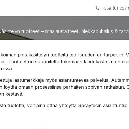
alauslinjat
Laitteet
Apua
+358 (0) 207 
käsittelyn tuotteet – maalauslaitteet, hiekkapuhallus & tarv
iman pintakäsittelyn tuotteita teollisuuden eri tarpeisiin. V
aosat. Tuotteet on suunniteltu tukemaan laadukasta ja teho
töissä.
ettuja laatumerkkejä myös asiantuntevaa palvelua. Autamme
 löytää omaan prosessiinsa parhaiten sopivan ratkaisun. Oike
on kestävä.
rityistä tuotetta, voit aina ottaa yhteyttä Spraytecin asiantun