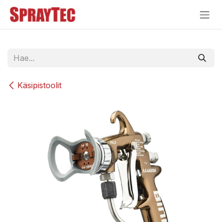
Siirry sisältöön
Käsipistoolit