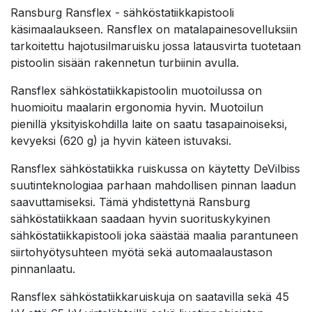
Ransburg Ransflex - sähköstatiikkapistooli
käsimaalaukseen. Ransflex on matalapainesovelluksiin
tarkoitettu hajotusilmaruisku jossa latausvirta tuotetaan
pistoolin sisään rakennetun turbiinin avulla.
Ransflex sähköstatiikkapistoolin muotoilussa on
huomioitu maalarin ergonomia hyvin. Muotoilun
pienillä yksityiskohdilla laite on saatu tasapainoiseksi,
kevyeksi (620 g) ja hyvin käteen istuvaksi.
Ransflex sähköstatiikka ruiskussa on käytetty DeVilbiss
suutinteknologiaa parhaan mahdollisen pinnan laadun
saavuttamiseksi. Tämä yhdistettynä Ransburg
sähköstatiikkaan saadaan hyvin suorituskykyinen
sähköstatiikkapistooli joka säästää maalia parantuneen
siirtohyötysuhteen myötä sekä automaalaustason
pinnanlaatu.
Ransflex sähköstatiikkaruiskuja on saatavilla sekä 45