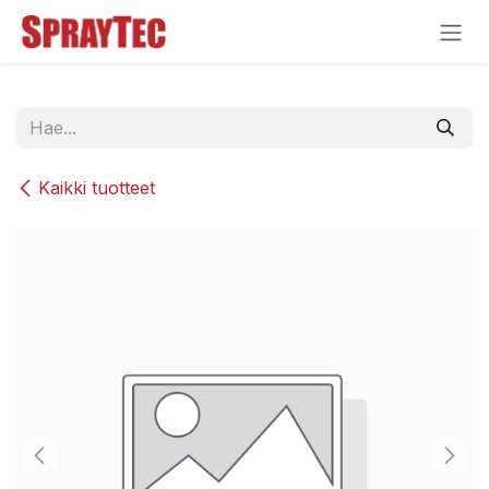
Siirry sisältöön
Kaikki tuotteet