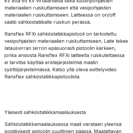
kV että 65 kV virtalähteillä sekä liuotinpohjaisten
materiaalien ruiskuttamiseen että vesipohjaisten
materiaalien ruiskuttamiseen. Laitteessa on on/off
säätö sähköstatiikalle ruiskun perässä.
Ransflex RFXi sähköstatiikkapistooli on tarkoitettu
vesipohjaisten materiaalien ruiskuttamiseen. Laite tekee
latausvirran siirron epäsuorasti pistoolin kärkeen,
jonka ansiosta Ransflex RFXi laitteella ruiskutettaessa
ei tarvitse käyttää eristejärjestelmiä maalin
syöttöjärjestelmässä. Katso yllä oleva esittelyvideo
Ransflex sähköstatiikkapistoolista.
Yleisesti sähköstatiikkamaalauksesta
Sähköstatiikkamaalauksessa maali varataan yleensä
positiivisesti pistoolin suuttimen päässä. Maalattavan