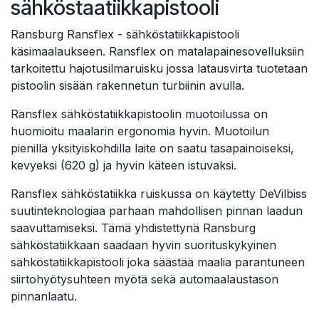
sähköstaatiikkapistooli
Ransburg Ransflex - sähköstatiikkapistooli
käsimaalaukseen. Ransflex on matalapainesovelluksiin
tarkoitettu hajotusilmaruisku jossa latausvirta tuotetaan
pistoolin sisään rakennetun turbiinin avulla.
Ransflex sähköstatiikkapistoolin muotoilussa on
huomioitu maalarin ergonomia hyvin. Muotoilun
pienillä yksityiskohdilla laite on saatu tasapainoiseksi,
kevyeksi (620 g) ja hyvin käteen istuvaksi.
Ransflex sähköstatiikka ruiskussa on käytetty DeVilbiss
suutinteknologiaa parhaan mahdollisen pinnan laadun
saavuttamiseksi. Tämä yhdistettynä Ransburg
sähköstatiikkaan saadaan hyvin suorituskykyinen
sähköstatiikkapistooli joka säästää maalia parantuneen
siirtohyötysuhteen myötä sekä automaalaustason
pinnanlaatu.