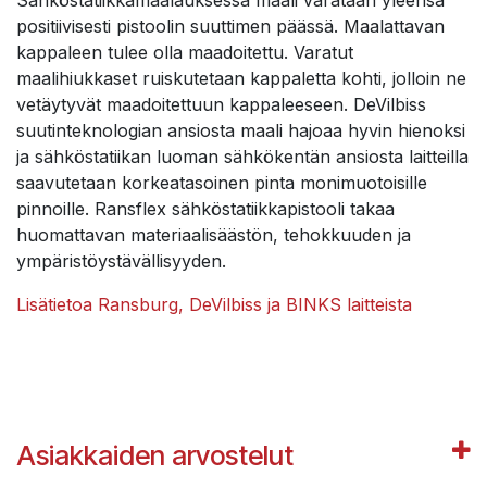
Sähköstatiikkamaalauksessa maali varataan yleensä
positiivisesti pistoolin suuttimen päässä. Maalattavan
kappaleen tulee olla maadoitettu. Varatut
maalihiukkaset ruiskutetaan kappaletta kohti, jolloin ne
vetäytyvät maadoitettuun kappaleeseen. DeVilbiss
suutinteknologian ansiosta maali hajoaa hyvin hienoksi
ja sähköstatiikan luoman sähkökentän ansiosta laitteilla
saavutetaan korkeatasoinen pinta monimuotoisille
pinnoille. Ransflex sähköstatiikkapistooli takaa
huomattavan materiaalisäästön, tehokkuuden ja
ympäristöystävällisyyden.
Lisätietoa Ransburg, DeVilbiss ja BINKS laitteista
Asiakkaiden arvostelut