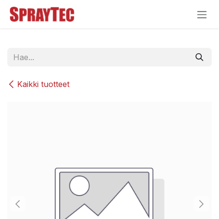
Siirry sisältöön
Kaikki tuotteet