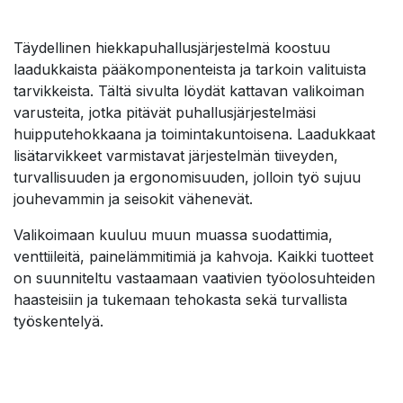
Täydellinen hiekkapuhallusjärjestelmä koostuu
laadukkaista pääkomponenteista ja tarkoin valituista
tarvikkeista. Tältä sivulta löydät kattavan valikoiman
varusteita, jotka pitävät puhallusjärjestelmäsi
huipputehokkaana ja toimintakuntoisena. Laadukkaat
lisätarvikkeet varmistavat järjestelmän tiiveyden,
turvallisuuden ja ergonomisuuden, jolloin työ sujuu
jouhevammin ja seisokit vähenevät.
Valikoimaan kuuluu muun muassa suodattimia,
venttiileitä, painelämmitimiä ja kahvoja. Kaikki tuotteet
on suunniteltu vastaamaan vaativien työolosuhteiden
haasteisiin ja tukemaan tehokasta sekä turvallista
työskentelyä.