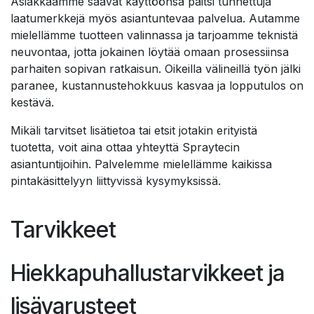
Asiakkaamme saavat käyttöönsä paitsi tunnettuja
laatumerkkejä myös asiantuntevaa palvelua. Autamme
mielellämme tuotteen valinnassa ja tarjoamme teknistä
neuvontaa, jotta jokainen löytää omaan prosessiinsa
parhaiten sopivan ratkaisun. Oikeilla välineillä työn jälki
paranee, kustannustehokkuus kasvaa ja lopputulos on
kestävä.
Mikäli tarvitset lisätietoa tai etsit jotakin erityistä
tuotetta, voit aina ottaa yhteyttä Spraytecin
asiantuntijoihin. Palvelemme mielellämme kaikissa
pintakäsittelyyn liittyvissä kysymyksissä.
Tarvikkeet
Hiekkapuhallustarvikkeet ja
lisävarusteet