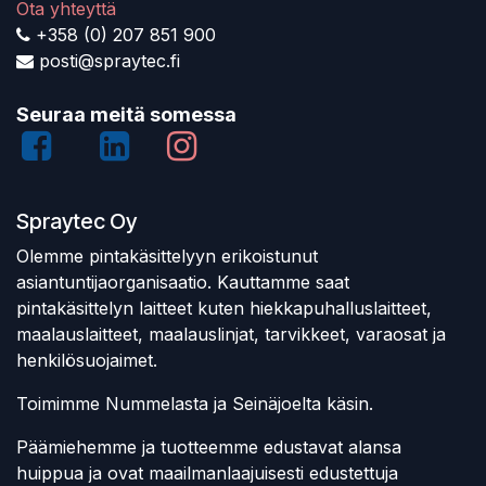
Ota yhteyttä
+358 (0) 207 851 900
posti@spraytec.fi
Seuraa meitä somessa
Spraytec Oy
Olemme pintakäsittelyyn erikoistunut
asiantuntijaorganisaatio. Kauttamme saat
pintakäsittelyn laitteet kuten hiekkapuhalluslaitteet,
maalauslaitteet, maalauslinjat, tarvikkeet, varaosat ja
henkilösuojaimet.
Toimimme Nummelasta ja Seinäjoelta käsin.
Päämiehemme ja tuotteemme edustavat alansa
huippua ja ovat maailmanlaajuisesti edustettuja