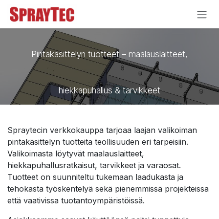
Siirry sisältöön
Pintakäsittelyn tuotteet – maalauslaitteet,
hiekkapuhallus & tarvikkeet
Spraytecin verkkokauppa tarjoaa laajan valikoiman
pintakäsittelyn tuotteita teollisuuden eri tarpeisiin.
Valikoimasta löytyvät maalauslaitteet,
hiekkapuhallusratkaisut, tarvikkeet ja varaosat.
Tuotteet on suunniteltu tukemaan laadukasta ja
tehokasta työskentelyä sekä pienemmissä projekteissa
että vaativissa tuotantoympäristöissä.