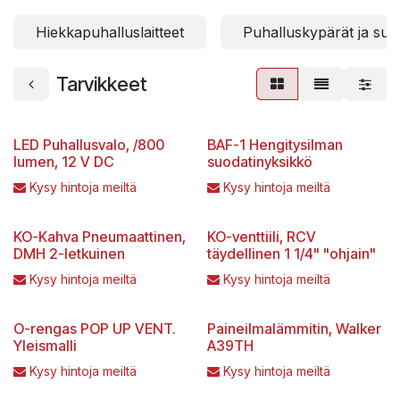
Hiekkapuhalluslaitteet
Puhalluskypärät ja suo
Tarvikkeet
LED Puhallusvalo, /800
BAF-1 Hengitysilman
lumen, 12 V DC
suodatinyksikkö
Kysy hintoja meiltä
Kysy hintoja meiltä
KO-Kahva Pneumaattinen,
KO-venttiili, RCV
DMH 2-letkuinen
täydellinen 1 1/4" "ohjain"
Kysy hintoja meiltä
Kysy hintoja meiltä
O-rengas POP UP VENT.
Paineilmalämmitin, Walker
Yleismalli
A39TH
Kysy hintoja meiltä
Kysy hintoja meiltä