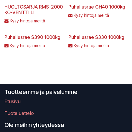
HUOLTOSARJA RMS-2000
Puhallusrae GH40 1000kg
KO-VENTTIILI
Kysy hintoja meiltä
Kysy hintoja meiltä
Puhallusrae S390 1000kg
Puhallusrae S330 1000kg
Kysy hintoja meiltä
Kysy hintoja meiltä
Tuotteemme ja palvelumme
Etusivu
Tuoteluettelo
Ole meihin yhteydessä