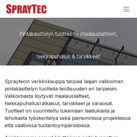
Siirry sisältöön
Pintakäsittelyn tuotteet – maalauslaitteet,
hiekkapuhallus & tarvikkeet
Spraytecin verkkokauppa tarjoaa laajan valikoiman
pintakäsittelyn tuotteita teollisuuden eri tarpeisiin.
Valikoimasta löytyvät maalauslaitteet,
hiekkapuhallusratkaisut, tarvikkeet ja varaosat.
Tuotteet on suunniteltu tukemaan laadukasta ja
tehokasta työskentelyä sekä pienemmissä projekteissa
että vaativissa tuotantoympäristöissä.