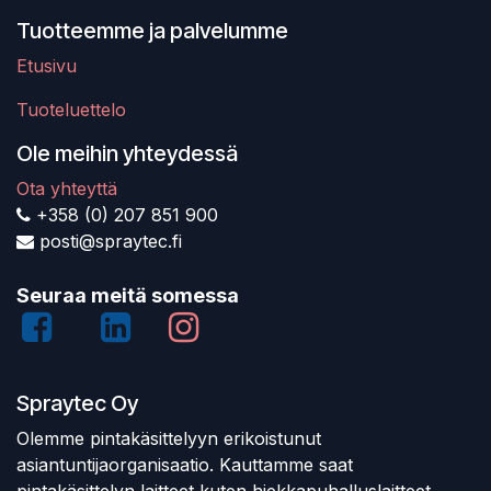
Tuotteemme ja palvelumme
Etusivu
Tuoteluettelo
Ole meihin yhteydessä
Ota yhteyttä
+358 (0) 207 851 900
posti@spraytec.fi
Seuraa meitä somessa
Spraytec Oy
Olemme pintakäsittelyyn erikoistunut
asiantuntijaorganisaatio. Kauttamme saat
pintakäsittelyn laitteet kuten hiekkapuhalluslaitteet,