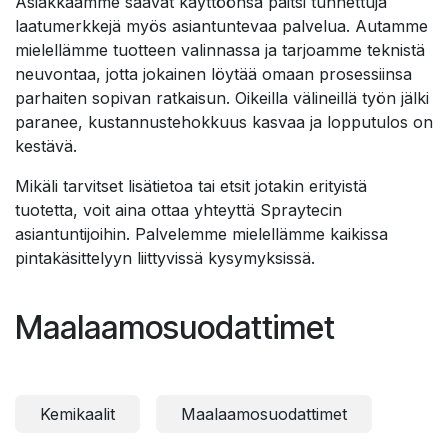
Asiakkaamme saavat käyttöönsä paitsi tunnettuja
laatumerkkejä myös asiantuntevaa palvelua. Autamme
mielellämme tuotteen valinnassa ja tarjoamme teknistä
neuvontaa, jotta jokainen löytää omaan prosessiinsa
parhaiten sopivan ratkaisun. Oikeilla välineillä työn jälki
paranee, kustannustehokkuus kasvaa ja lopputulos on
kestävä.
Mikäli tarvitset lisätietoa tai etsit jotakin erityistä
tuotetta, voit aina ottaa yhteyttä Spraytecin
asiantuntijoihin. Palvelemme mielellämme kaikissa
pintakäsittelyyn liittyvissä kysymyksissä.
Maalaamosuodattimet
Kemikaalit
Maalaamosuodattimet