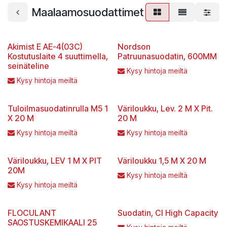
Maalaamosuodattimet
Akimist E AE-4(03C)
Nordson
Kostutuslaite 4 suuttimella,
Patruunasuodatin, 600MM
seinäteline
Kysy hintoja meiltä
Kysy hintoja meiltä
Tuloilmasuodatinrulla M5 1
Väriloukku, Lev. 2 M X Pit.
X 20 M
20 M
Kysy hintoja meiltä
Kysy hintoja meiltä
Väriloukku, LEV 1 M X PIT
Väriloukku 1,5 M X 20 M
20M
Kysy hintoja meiltä
Kysy hintoja meiltä
FLOCULANT
Suodatin, CI High Capacity
SAOSTUSKEMIKAALI 25