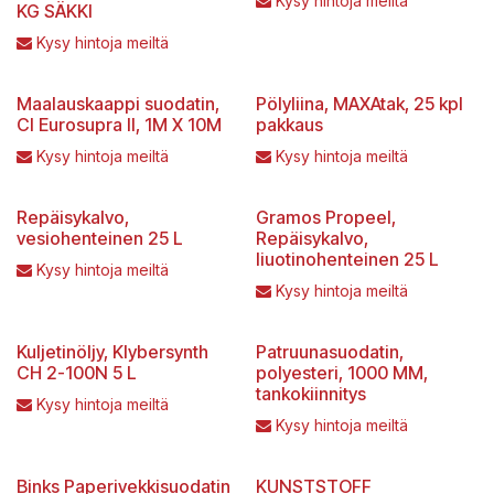
Kysy hintoja meiltä
KG SÄKKI
Kysy hintoja meiltä
Maalauskaappi suodatin,
Pölyliina, MAXAtak, 25 kpl
CI Eurosupra II, 1M X 10M
pakkaus
Kysy hintoja meiltä
Kysy hintoja meiltä
Repäisykalvo,
Gramos Propeel,
vesiohenteinen 25 L
Repäisykalvo,
liuotinohenteinen 25 L
Kysy hintoja meiltä
Kysy hintoja meiltä
Kuljetinöljy, Klybersynth
Patruunasuodatin,
CH 2-100N 5 L
polyesteri, 1000 MM,
tankokiinnitys
Kysy hintoja meiltä
Kysy hintoja meiltä
Binks Paperivekkisuodatin
KUNSTSTOFF