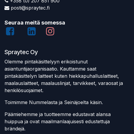
+358 (0) 207 851 900
posti@spraytec.fi
Seuraa meitä somessa
Spraytec Oy
Olemme pintakäsittelyyn erikoistunut
asiantuntijaorganisaatio. Kauttamme saat
pintakäsittelyn laitteet kuten hiekkapuhalluslaitteet,
maalauslaitteet, maalauslinjat, tarvikkeet, varaosat ja
henkilösuojaimet.
Toimimme Nummelasta ja Seinäjoelta käsin.
Päämiehemme ja tuotteemme edustavat alansa
huippua ja ovat maailmanlaajuisesti edustettuja
brändejä.