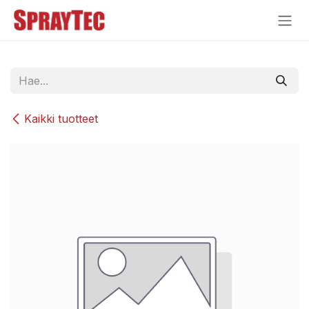
Siirry sisältöön
Kaikki tuotteet