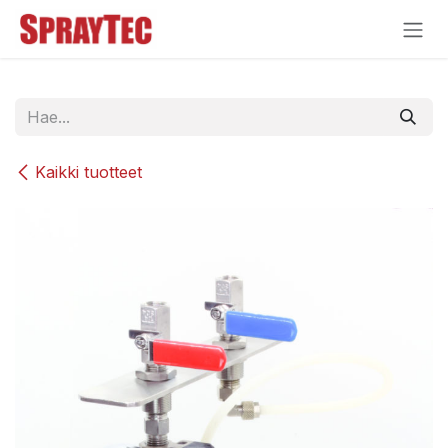
Siirry sisältöön
Kaikki tuotteet