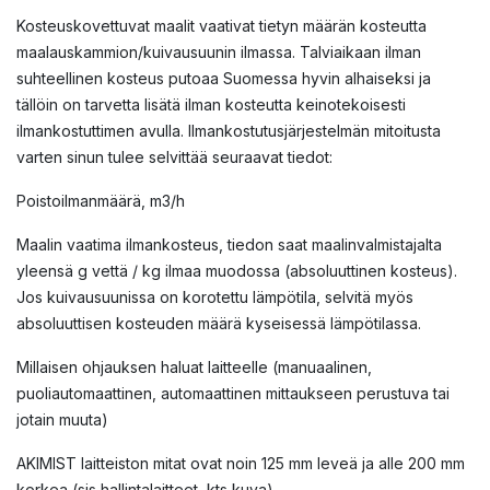
Kosteuskovettuvat maalit vaativat tietyn määrän kosteutta
maalauskammion/kuivausuunin ilmassa. Talviaikaan ilman
suhteellinen kosteus putoaa Suomessa hyvin alhaiseksi ja
tällöin on tarvetta lisätä ilman kosteutta keinotekoisesti
ilmankostuttimen avulla. Ilmankostutusjärjestelmän mitoitusta
varten sinun tulee selvittää seuraavat tiedot:
Poistoilmanmäärä, m3/h
Maalin vaatima ilmankosteus, tiedon saat maalinvalmistajalta
yleensä g vettä / kg ilmaa muodossa (absoluuttinen kosteus).
Jos kuivausuunissa on korotettu lämpötila, selvitä myös
absoluuttisen kosteuden määrä kyseisessä lämpötilassa.
Millaisen ohjauksen haluat laitteelle (manuaalinen,
puoliautomaattinen, automaattinen mittaukseen perustuva tai
jotain muuta)
AKIMIST laitteiston mitat ovat noin 125 mm leveä ja alle 200 mm
korkea (sis hallintalaitteet, kts kuva).