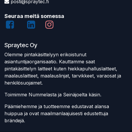
posti@spraytec.fi
Seuraa meitä somessa
Spraytec Oy
Olemme pintakäsittelyyn erikoistunut
asiantuntijaorganisaatio. Kauttamme saat
pintakäsittelyn laitteet kuten hiekkapuhalluslaitteet,
maalauslaitteet, maalauslinjat, tarvikkeet, varaosat ja
henkilösuojaimet.
Toimimme Nummelasta ja Seinäjoelta käsin.
Päämiehemme ja tuotteemme edustavat alansa
huippua ja ovat maailmanlaajuisesti edustettuja
brändejä.