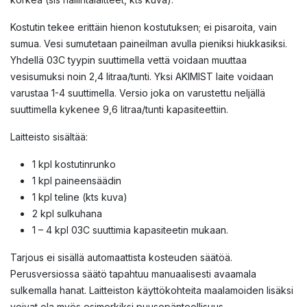
Kostutin tekee erittäin hienon kostutuksen; ei pisaroita, vain
sumua. Vesi sumutetaan paineilman avulla pieniksi hiukkasiksi.
Yhdellä 03C tyypin suuttimella vettä voidaan muuttaa
vesisumuksi noin 2,4 litraa/tunti. Yksi AKIMIST laite voidaan
varustaa 1-4 suuttimella. Versio joka on varustettu neljällä
suuttimella kykenee 9,6 litraa/tunti kapasiteettiin.
Laitteisto sisältää:
1 kpl kostutinrunko
1 kpl paineensäädin
1 kpl teline (kts kuva)
2 kpl sulkuhana
1 – 4 kpl 03C suuttimia kapasiteetin mukaan.
Tarjous ei sisällä automaattista kosteuden säätöä.
Perusversiossa säätö tapahtuu manuaalisesti avaamala
sulkemalla hanat. Laitteiston käyttökohteita maalamoiden lisäksi
voivat ola myös esimerkiksi puusepänteollisuus.