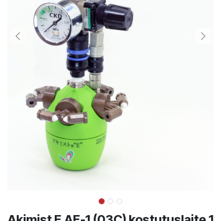
Akimist E AE-1 (03C) kostutuslaite 1