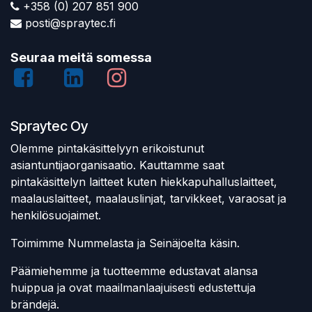
+358 (0) 207 851 900
posti@spraytec.fi
Seuraa meitä somessa
Spraytec Oy
Olemme pintakäsittelyyn erikoistunut
asiantuntijaorganisaatio. Kauttamme saat
pintakäsittelyn laitteet kuten hiekkapuhalluslaitteet,
maalauslaitteet, maalauslinjat, tarvikkeet, varaosat ja
henkilösuojaimet.
Toimimme Nummelasta ja Seinäjoelta käsin.
Päämiehemme ja tuotteemme edustavat alansa
huippua ja ovat maailmanlaajuisesti edustettuja
brändejä.