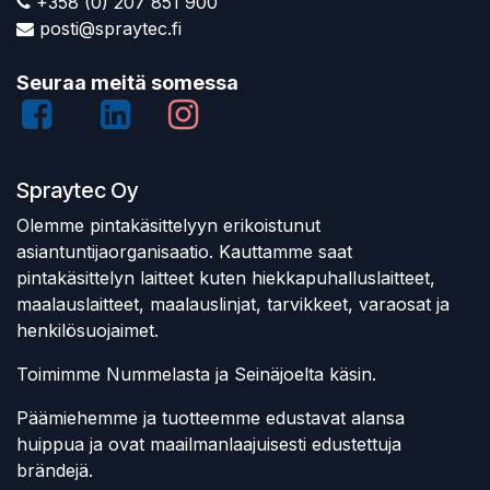
+358 (0) 207 851 900
posti@spraytec.fi
Seuraa meitä somessa
Spraytec Oy
Olemme pintakäsittelyyn erikoistunut
asiantuntijaorganisaatio. Kauttamme saat
pintakäsittelyn laitteet kuten hiekkapuhalluslaitteet,
maalauslaitteet, maalauslinjat, tarvikkeet, varaosat ja
henkilösuojaimet.
Toimimme Nummelasta ja Seinäjoelta käsin.
Päämiehemme ja tuotteemme edustavat alansa
huippua ja ovat maailmanlaajuisesti edustettuja
brändejä.