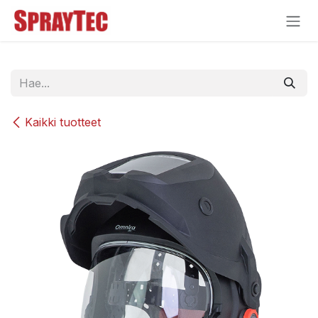
Siirry sisältöön
Kaikki tuotteet