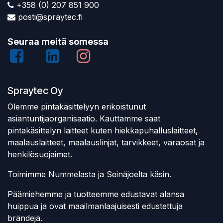
+358 (0) 207 851 900
posti@spraytec.fi
Seuraa meitä somessa
Spraytec Oy
Olemme pintakäsittelyyn erikoistunut
asiantuntijaorganisaatio. Kauttamme saat
pintakäsittelyn laitteet kuten hiekkapuhalluslaitteet,
maalauslaitteet, maalauslinjat, tarvikkeet, varaosat ja
henkilösuojaimet.
Toimimme Nummelasta ja Seinäjoelta käsin.
Päämiehemme ja tuotteemme edustavat alansa
huippua ja ovat maailmanlaajuisesti edustettuja
brändejä.