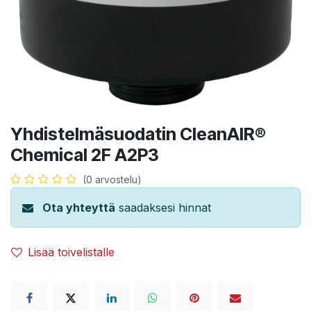
Yhdistelmäsuodatin CleanAIR®
Chemical 2F A2P3
(0 arvostelu)
Ota yhteyttä
saadaksesi hinnat
Lisää toivelistalle