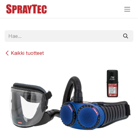
Siirry sisältöön
Kaikki tuotteet