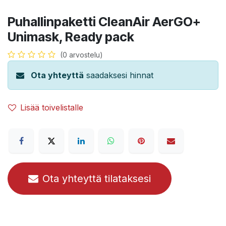
Puhallinpaketti CleanAir AerGO+
Unimask, Ready pack
(0 arvostelu)
Ota yhteyttä
saadaksesi hinnat
Lisää toivelistalle
Ota yhteyttä tilataksesi