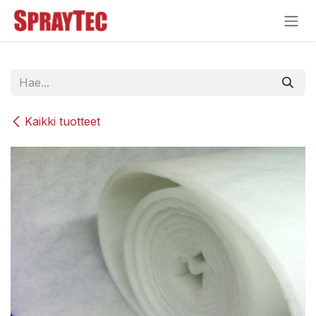
Siirry sisältöön
Kaikki tuotteet