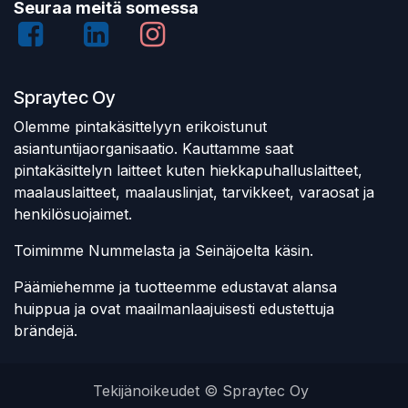
Seuraa meitä somessa
Spraytec Oy
Olemme pintakäsittelyyn erikoistunut
asiantuntijaorganisaatio. Kauttamme saat
pintakäsittelyn laitteet kuten hiekkapuhalluslaitteet,
maalauslaitteet, maalauslinjat, tarvikkeet, varaosat ja
henkilösuojaimet.
Toimimme Nummelasta ja Seinäjoelta käsin.
Päämiehemme ja tuotteemme edustavat alansa
huippua ja ovat maailmanlaajuisesti edustettuja
brändejä.
Tekijänoikeudet © Spraytec Oy