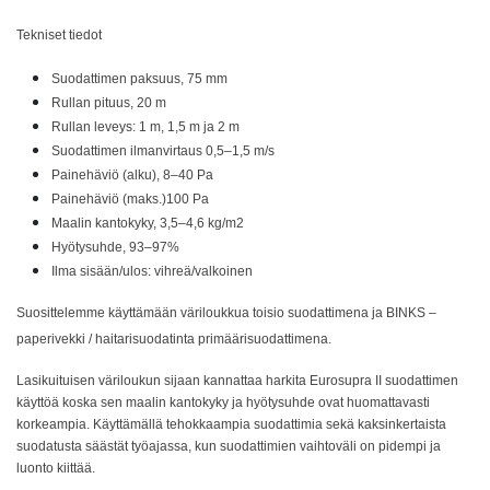
Tekniset tiedot
Suodattimen paksuus, 75 mm
Rullan pituus, 20 m
Rullan leveys: 1 m, 1,5 m ja 2 m
Suodattimen ilmanvirtaus 0,5–1,5 m/s
Painehäviö (alku), 8–40 Pa
Painehäviö (maks.)100 Pa
Maalin kantokyky, 3,5–4,6 kg/m2
Hyötysuhde, 93–97%
Ilma sisään/ulos: vihreä/valkoinen
Suosittelemme käyttämään väriloukkua toisio suodattimena ja BINKS –
paperivekki / haitarisuodatinta primäärisuodattimena.
Lasikuituisen väriloukun sijaan kannattaa harkita Eurosupra II suodattimen
käyttöä koska sen maalin kantokyky ja hyötysuhde ovat huomattavasti
korkeampia. Käyttämällä tehokkaampia suodattimia sekä kaksinkertaista
suodatusta säästät työajassa, kun suodattimien vaihtoväli on pidempi ja
luonto kiittää.