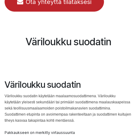
Ota yhteyttä tilataksesi
Väriloukku suodatin
Väriloukku suodatin
Väriloukku suodatin käytetään maalaamosuodattimena. Väriloukku
käytetään yleisesti sekundääri tai primääri suodattimena maalauskaapeissa
sekä teollisuusmaalaamoiden poistoilmakanavien suodattimina.
Suodattimen etupinta on avoimempaa rakenteeltaan ja suodattimen kuitujen
tiheys kasvaa takapintaa kohti mentäessä.
Pakkaukseen on merkitty virtaussuunta