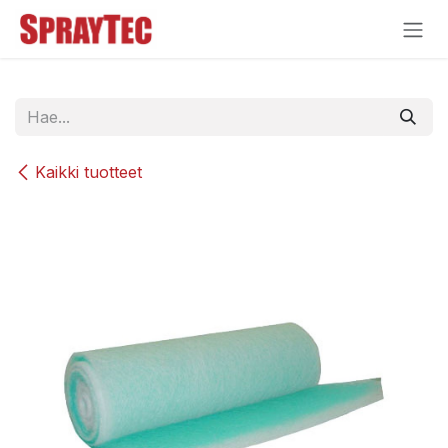
Siirry sisältöön
Kaikki tuotteet