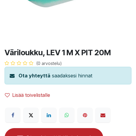
Väriloukku, LEV 1 M X PIT 20M
(0 arvostelu)
Ota yhteyttä
saadaksesi hinnat
Lisää toivelistalle