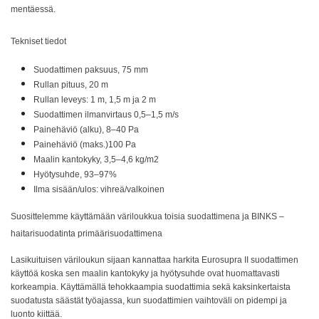
mentäessä.
Tekniset tiedot
Suodattimen paksuus, 75 mm
Rullan pituus, 20 m
Rullan leveys: 1 m, 1,5 m ja 2 m
Suodattimen ilmanvirtaus 0,5–1,5 m/s
Painehäviö (alku), 8–40 Pa
Painehäviö (maks.)100 Pa
Maalin kantokyky, 3,5–4,6 kg/m2
Hyötysuhde, 93–97%
Ilma sisään/ulos: vihreä/valkoinen
Suosittelemme käyttämään väriloukkua toisia suodattimena ja BINKS –
haitarisuodatinta primäärisuodattimena
Lasikuituisen väriloukun sijaan kannattaa harkita Eurosupra II suodattimen
käyttöä koska sen maalin kantokyky ja hyötysuhde ovat huomattavasti
korkeampia. Käyttämällä tehokkaampia suodattimia sekä kaksinkertaista
suodatusta säästät työajassa, kun suodattimien vaihtoväli on pidempi ja
luonto kiittää.