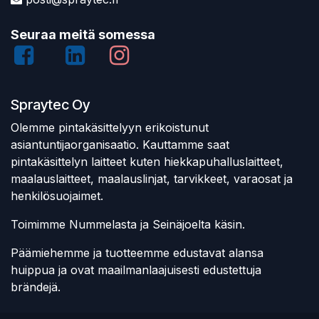
Seuraa meitä somessa
Spraytec Oy
Olemme pintakäsittelyyn erikoistunut
asiantuntijaorganisaatio. Kauttamme saat
pintakäsittelyn laitteet kuten hiekkapuhalluslaitteet,
maalauslaitteet, maalauslinjat, tarvikkeet, varaosat ja
henkilösuojaimet.
Toimimme Nummelasta ja Seinäjoelta käsin.
Päämiehemme ja tuotteemme edustavat alansa
huippua ja ovat maailmanlaajuisesti edustettuja
brändejä.