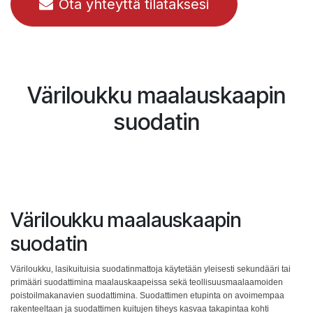
Ota yhteyttä tilataksesi
Väriloukku maalauskaapin
suodatin
Väriloukku maalauskaapin
suodatin
Väriloukku, lasikuituisia suodatinmattoja käytetään yleisesti sekundääri tai
primääri suodattimina maalauskaapeissa sekä teollisuusmaalaamoiden
poistoilmakanavien suodattimina. Suodattimen etupinta on avoimempaa
rakenteeltaan ja suodattimen kuitujen tiheys kasvaa takapintaa kohti