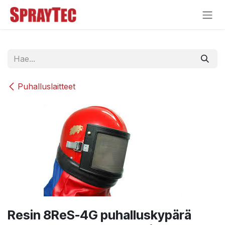
Siirry sisältöön
Puhalluslaitteet
Resin 8ReS-4G puhalluskypärä