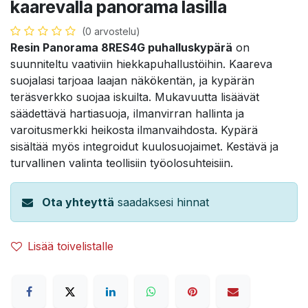
kaarevalla panorama lasilla
(0 arvostelu)
Resin Panorama 8RES4G puhalluskypärä
on
suunniteltu vaativiin hiekkapuhallustöihin. Kaareva
suojalasi tarjoaa laajan näkökentän, ja kypärän
teräsverkko suojaa iskuilta. Mukavuutta lisäävät
säädettävä hartiasuoja, ilmanvirran hallinta ja
varoitusmerkki heikosta ilmanvaihdosta. Kypärä
sisältää myös integroidut kuulosuojaimet. Kestävä ja
turvallinen valinta teollisiin työolosuhteisiin.
Ota yhteyttä
saadaksesi hinnat
Lisää toivelistalle