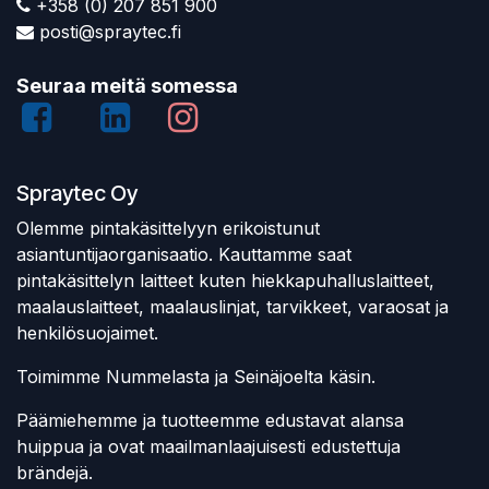
+358 (0) 207 851 900
posti@spraytec.fi
Seuraa meitä somessa
Spraytec Oy
Olemme pintakäsittelyyn erikoistunut
asiantuntijaorganisaatio. Kauttamme saat
pintakäsittelyn laitteet kuten hiekkapuhalluslaitteet,
maalauslaitteet, maalauslinjat, tarvikkeet, varaosat ja
henkilösuojaimet.
Toimimme Nummelasta ja Seinäjoelta käsin.
Päämiehemme ja tuotteemme edustavat alansa
huippua ja ovat maailmanlaajuisesti edustettuja
brändejä.