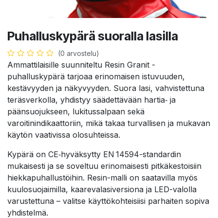
Puhalluskypärä suoralla lasilla
(0 arvostelu)
Ammattilaisille suunniteltu Resin Granit -
puhalluskypärä tarjoaa erinomaisen istuvuuden,
kestävyyden ja näkyvyyden. Suora lasi, vahvistettuna
teräsverkolla, yhdistyy säädettävään hartia‑ ja
päänsuojukseen, lukitussalpaan sekä
varoitinindikaattoriin, mikä takaa turvallisen ja mukavan
käytön vaativissa olosuhteissa.
Kypärä on CE‑hyväksytty EN 14594-standardin
mukaisesti ja se soveltuu erinomaisesti pitkäkestoisiin
hiekkapuhallustöihin. Resin-malli on saatavilla myös
kuulosuojaimilla, kaarevalasiversiona ja LED-valolla
varustettuna – valitse käyttökohteisiisi parhaiten sopiva
yhdistelmä.