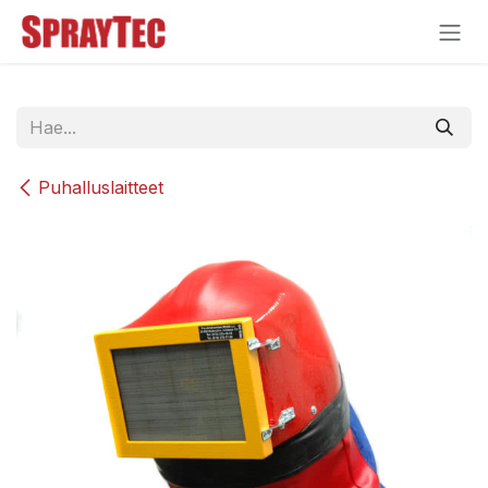
Siirry sisältöön
Puhalluslaitteet