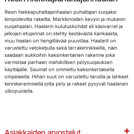
Resin hiekkapuhaltajanhaalari puhaltajan suojaksi
kimpoilevilta rakeilta. Markkinoiden kevyin ja mukavin
suojahaalari. Haalarin kulutuskohdat eli käsivarret ja
jalkojen etupinnat on stehty kestävästä kankaasta,
muu haalari on hengittävää puuvillaa. Haalarit on
varustettu vetoketjulla sekä tarrakiinnikkeillä, näin
saadaan aukkoihin kaksinkertainen rakenne joka
varmistaa parhaan mahdollisen pölysuojauksen
käyttäjälle. Saumat on ommeltu kaksinkertaisella
ompeleella. Hihan suut on varustettu taroilla ja lahkeet
kiinnikeremmeillä jotta pöly ja rakeet pysyvät haalarien
ulkopuolella.
Asiakkaiden arvostelut