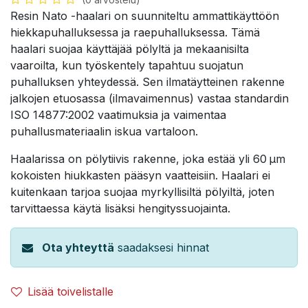
Resin Nato -haalari on suunniteltu ammattikäyttöön
hiekkapuhalluksessa ja raepuhalluksessa. Tämä
haalari suojaa käyttäjää pölyltä ja mekaanisilta
vaaroilta, kun työskentely tapahtuu suojatun
puhalluksen yhteydessä. Sen ilmatäytteinen rakenne
jalkojen etuosassa (ilmavaimennus) vastaa standardin
ISO 14877:2002 vaatimuksia ja vaimentaa
puhallusmateriaalin iskua vartaloon.
Haalarissa on pölytiivis rakenne, joka estää yli 60 µm
kokoisten hiukkasten pääsyn vaatteisiin. Haalari ei
kuitenkaan tarjoa suojaa myrkyllisiltä pölyiltä, joten
tarvittaessa käytä lisäksi hengityssuojainta.
Ota yhteyttä
saadaksesi hinnat
Lisää toivelistalle