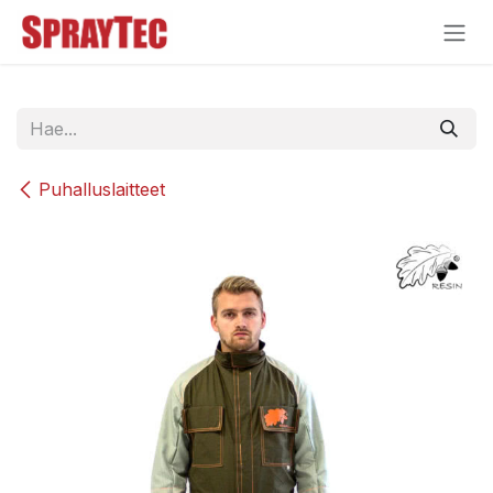
Siirry sisältöön
Puhalluslaitteet