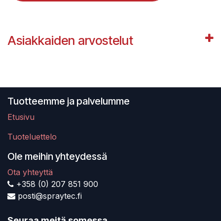
Asiakkaiden arvostelut
Tuotteemme ja palvelumme
Etusivu
Tuoteluettelo
Ole meihin yhteydessä
Ota yhteyttä
+358 (0) 207 851 900
posti@spraytec.fi
Seuraa meitä somessa