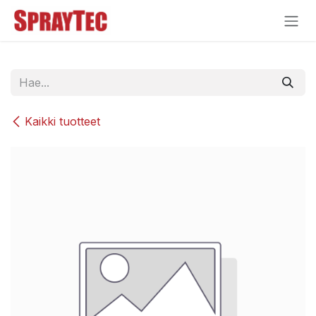
Siirry sisältöön
Kaikki tuotteet