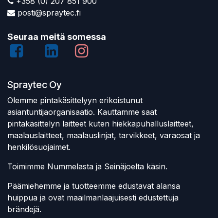
+358 (0) 207 851 900
posti@spraytec.fi
Seuraa meitä somessa
Spraytec Oy
Olemme pintakäsittelyyn erikoistunut
asiantuntijaorganisaatio. Kauttamme saat
pintakäsittelyn laitteet kuten hiekkapuhalluslaitteet,
maalauslaitteet, maalauslinjat, tarvikkeet, varaosat ja
henkilösuojaimet.
Toimimme Nummelasta ja Seinäjoelta käsin.
Päämiehemme ja tuotteemme edustavat alansa
huippua ja ovat maailmanlaajuisesti edustettuja
brändejä.