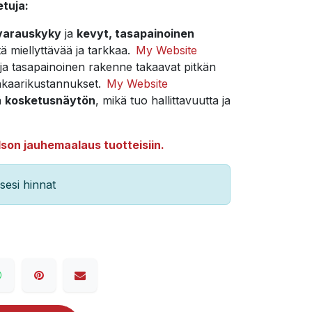
etuja:
varauskyky
ja
kevyt, tasapainoinen
ä miellyttävää ja tarkkaa.
My Website
ja tasapainoinen rakenne takaavat pitkän
linkaarikustannukset.
My Website
ä
kosketusnäytön
, mikä tuo hallittavuutta ja
son jauhemaalaus tuotteisiin.
esi hinnat