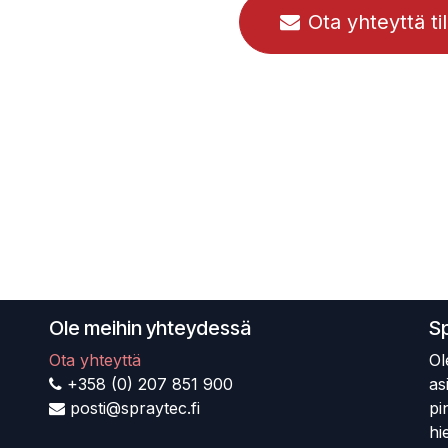
Ota yhteyttä ti
Ole meihin yhteydessä
S
Ota yhteyttä
Ol
+358 (0) 207 851 900
as
posti@spraytec.fi
pi
hi