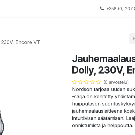
alauslinjat
Laitteet
Apua
+358 (0) 207 
, 230V, Encore VT
Jauhemaalausl
Dolly, 230V, 
(0 arvostelu)
Nordson tarjoaa uuden suku
-sarja on kehitetty yhdist
huipputason suorituskykyy
jauhemaalauslaitteena koske
intuitiivisen säätämisen. L
onnistumista ja helppoutta.