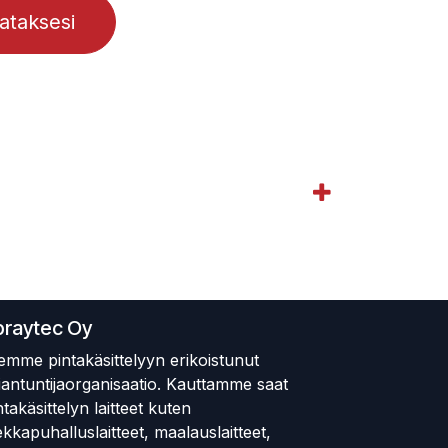
lataksesi
praytec Oy
emme pintakäsittelyyn erikoistunut
iantuntijaorganisaatio. Kauttamme saat
ntakäsittelyn laitteet kuten
ekkapuhalluslaitteet, maalauslaitteet,