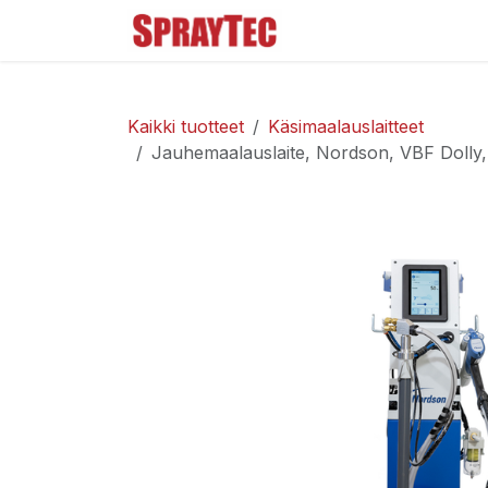
Siirry sisältöön
Tuoteluettelo
Ma
Kaikki tuotteet
Käsimaalauslaitteet
Jauhemaalauslaite, Nordson, VBF Dolly