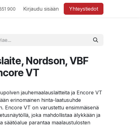
Kirjaudu sisään
Yhteystiedot
851 900
aite, Nordson, VBF
Encore VT
polven jauhemaalauslaitteita ja Encore VT
ämään erinomainen hinta-laatusuhde
n. Encore VT on varustettu ensimmäisenä
tusnäytöllä, joka mahdollistaa älykkään ja
aaja säätöalue parantaa maalaustulosten