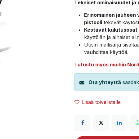
Tekniset ominaisuudet ja 
Erinomainen jauheen 
pistooli
tekevät käytöst
Kestävät kulutusosat
käyttöiän ja alhaiset e
Uusin mallisarja sisältä
vauhdittaa käyttöä.
Tutustu myös muihin Nord
Ota yhteyttä
saadaks
Lisää toivelistalle