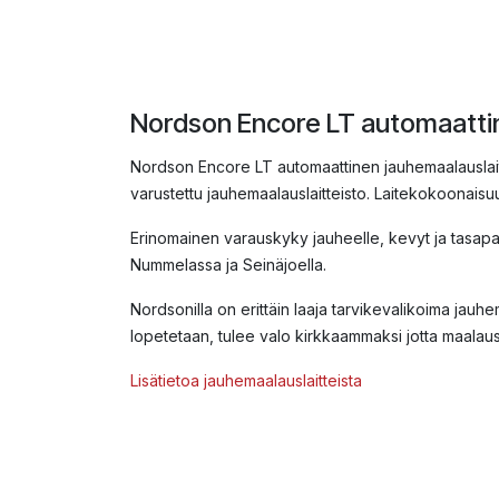
Nordson Encore LT automaatti
Nordson Encore LT automaattinen jauhemaalauslai
varustettu jauhemaalauslaitteisto. Laitekokoonaisu
Erinomainen varauskyky jauheelle, kevyt ja tasapain
Nummelassa ja Seinäjoella.
Nordsonilla on erittäin laaja tarvikevalikoima jauhe
lopetetaan, tulee valo kirkkaammaksi jotta maalau
Lisätietoa jauhemaalauslaitteista