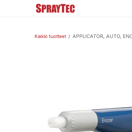
Siirry sisältöön
Tuoteluettelo
Ma
Kaikki tuotteet
APPLICATOR, AUTO, EN