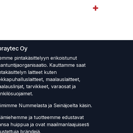
praytec Oy
emme pintakäsittelyyn erikoistunut
iantuntijaorganisaatio. Kauttamme saat
ntakäsittelyn laitteet kuten
ekkapuhalluslaitteet, maalauslaitteet,
alauslinjat, tarvikkeet, varaosat ja
nkilösuojaimet.
imimme Nummelasta ja Seinäjoelta käsin.
ämiehemme ja tuotteemme edustavat
ansa huippua ja ovat maailmanlaajuisesti
ustettuja brändejä.