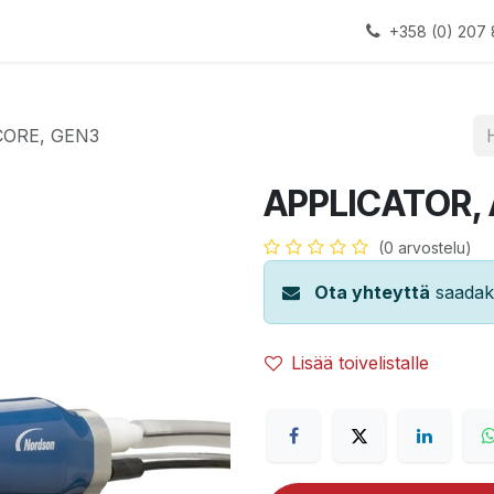
alauslinjat
Laitteet
Apua
+358 (0) 207 
CORE, GEN3
APPLICATOR,
(0 arvostelu)
Ota yhteyttä
saadaks
Lisää toivelistalle