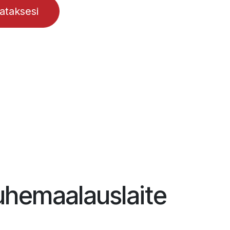
lataksesi
uhemaalauslaite