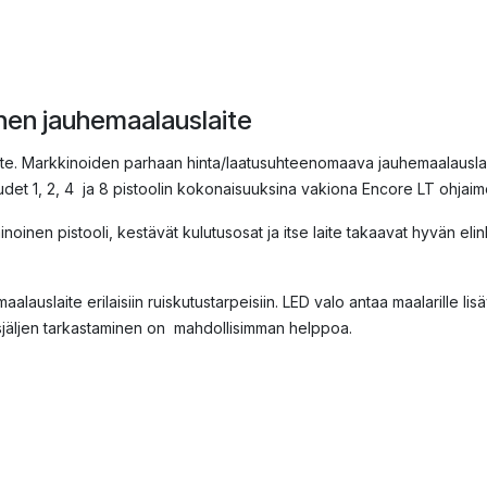
nen jauhemaalauslaite
te. Markkinoiden parhaan hinta/laatusuhteenomaava jauhemaalauslai
udet 1, 2, 4 ja 8 pistoolin kokonaisuuksina vakiona Encore LT ohjaim
oinen pistooli, kestävät kulutusosat ja itse laite takaavat hyvän elin
maalauslaite erilaisiin ruiskutustarpeisiin. LED valo antaa maalarille 
själjen tarkastaminen on mahdollisimman helppoa.