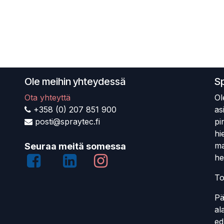
Ole meihin yhteydessä
S
Ota yhteyttä
Ol
+358 (0) 207 851 900
as
posti@spraytec.fi
pi
hi
ma
Seuraa meitä somessa
he
To
Pä
al
ed