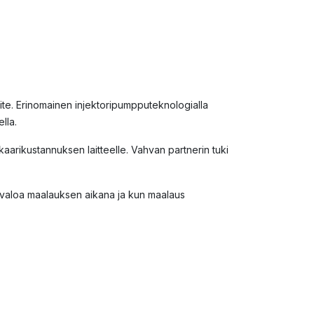
te. Erinomainen injektoripumpputeknologialla
ella.
kaarikustannuksen laitteelle. Vahvan partnerin tuki
lisävaloa maalauksen aikana ja kun maalaus