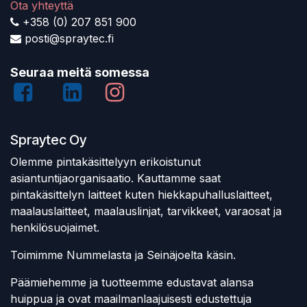
Ota yhteyttä
+358 (0) 207 851 900
posti@spraytec.fi
Seuraa meitä somessa
Spraytec Oy
Olemme pintakäsittelyyn erikoistunut
asiantuntijaorganisaatio. Kauttamme saat
pintakäsittelyn laitteet kuten hiekkapuhalluslaitteet,
maalauslaitteet, maalauslinjat, tarvikkeet, varaosat ja
henkilösuojaimet.
Toimimme Nummelasta ja Seinäjoelta käsin.
Päämiehemme ja tuotteemme edustavat alansa
huippua ja ovat maailmanlaajuisesti edustettuja