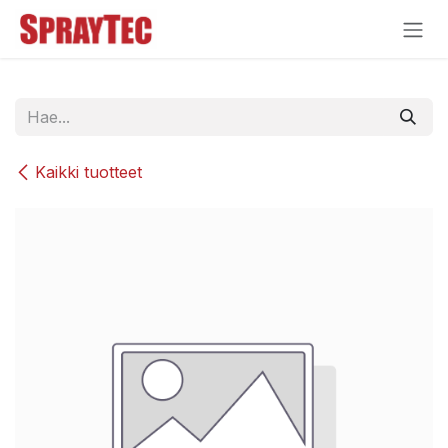
Siirry sisältöön
Kaikki tuotteet