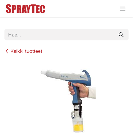
Siirry sisältöön
Kaikki tuotteet