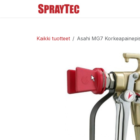
Siirry sisältöön
Tuoteluettelo
Ma
Kaikki tuotteet
Asahi MG7 Korkeapainepis