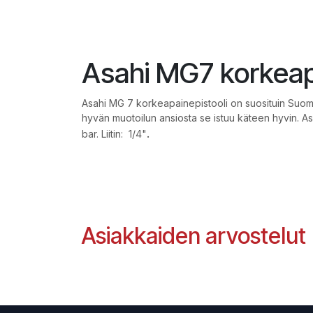
Asahi MG7 korkeap
Asahi MG 7 korkeapainepistooli on suosituin Suome
hyvän muotoilun ansiosta se istuu käteen hyvin. As
.
bar.
Liitin: 1/4"
Asiakkaiden arvostelut