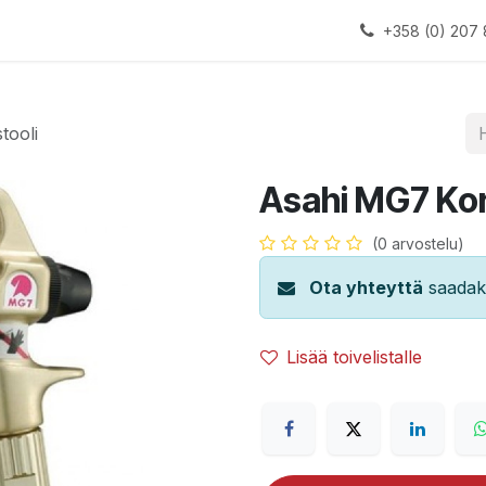
alauslinjat
Laitteet
Apua
+358 (0) 207 
tooli
Asahi MG7 Kor
(0 arvostelu)
Ota yhteyttä
saadaks
Lisää toivelistalle