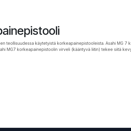
ainepistooli
n teollisuudessa käytetyistä korkeapainepistooleista. Asahi MG 7 ko
ahi MG7 korkeapainepistoolin virveli (kääntyvä liitin) tekee siitä k