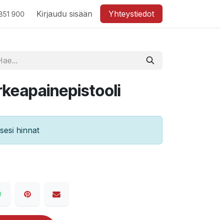
Kirjaudu sisään
Yhteystiedot
851 900
keapainepistooli
esi hinnat