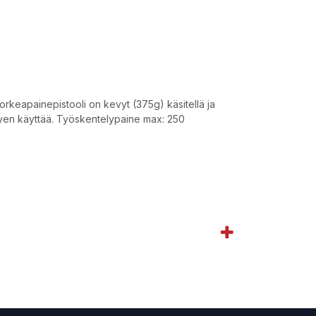
rkeapainepistooli on kevyt (375g) käsitellä ja
evyen käyttää. Työskentelypaine max: 250