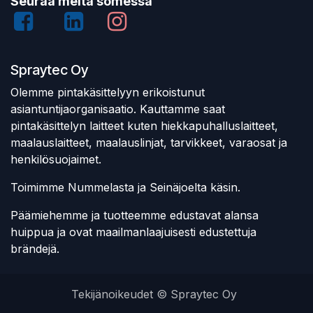
Seuraa meitä somessa
Spraytec Oy
Olemme pintakäsittelyyn erikoistunut
asiantuntijaorganisaatio. Kauttamme saat
pintakäsittelyn laitteet kuten hiekkapuhalluslaitteet,
maalauslaitteet, maalauslinjat, tarvikkeet, varaosat ja
henkilösuojaimet.
Toimimme Nummelasta ja Seinäjoelta käsin.
Päämiehemme ja tuotteemme edustavat alansa
huippua ja ovat maailmanlaajuisesti edustettuja
brändejä.
Tekijänoikeudet © Spraytec Oy