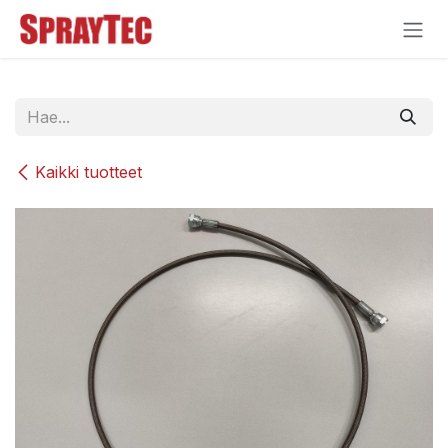
Siirry sisältöön
Kaikki tuotteet