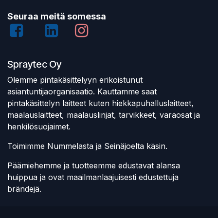
Seuraa meitä somessa
Spraytec Oy
Olemme pintakäsittelyyn erikoistunut
asiantuntijaorganisaatio. Kauttamme saat
pintakäsittelyn laitteet kuten hiekkapuhalluslaitteet,
maalauslaitteet, maalauslinjat, tarvikkeet, varaosat ja
henkilösuojaimet.
Toimimme Nummelasta ja Seinäjoelta käsin.
Päämiehemme ja tuotteemme edustavat alansa
huippua ja ovat maailmanlaajuisesti edustettuja
brändejä.