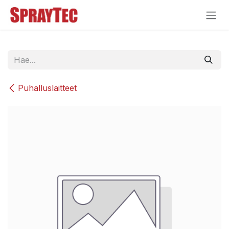
Siirry sisältöön
Puhalluslaitteet