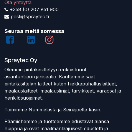
Ota yhteyttä
+358 (0) 207 851 900
posti@spraytec.fi
Seuraa meitä somessa
Spraytec Oy
Olemme pintakäsittelyyn erikoistunut
asiantuntijaorganisaatio. Kauttamme saat
pintakäsittelyn laitteet kuten hiekkapuhalluslaitteet,
maalauslaitteet, maalauslinjat, tarvikkeet, varaosat ja
henkilösuojaimet.
Toimimme Nummelasta ja Seinäjoelta käsin.
Päämiehemme ja tuotteemme edustavat alansa
huippua ja ovat maailmanlaajuisesti edustettuja