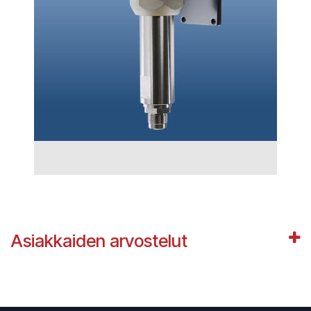
Asiakkaiden arvostelut