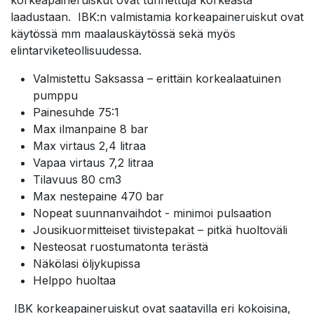
korkeapaineruiskut ovat tunnettuja korkeasta
laadustaan. IBK:n valmistamia korkeapaineruiskut ovat
käytössä mm maalauskäytössä sekä myös
elintarviketeollisuudessa.
Valmistettu Saksassa – erittäin korkealaatuinen
pumppu
Painesuhde 75:1
Max ilmanpaine 8 bar
Max virtaus 2,4 litraa
Vapaa virtaus 7,2 litraa
Tilavuus 80 cm3
Max nestepaine 470 bar
Nopeat suunnanvaihdot - minimoi pulsaation
Jousikuormitteiset tiivistepakat – pitkä huoltoväli
Nesteosat ruostumatonta terästä
Näkölasi öljykupissa
Helppo huoltaa
IBK korkeapaineruiskut ovat saatavilla eri kokoisina,