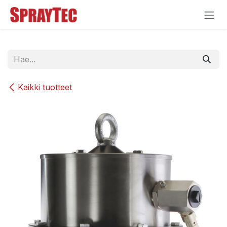
Siirry sisältöön
Kaikki tuotteet