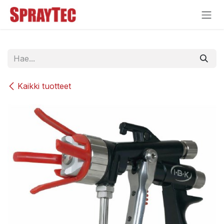
Siirry sisältöön
Kaikki tuotteet